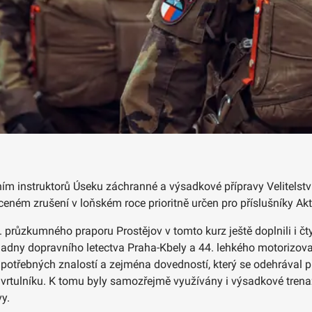
ním instruktorů Úseku záchranné a výsadkové přípravy Velitels
ceném zrušení v loňském roce prioritně určen pro příslušníky Ak
růzkumného praporu Prostějov v tomto kurz ještě doplnili i čty
ladny dopravního letectva Praha-Kbely a 44. lehkého motorizov
potřebných znalostí a zejména dovedností, který se odehrával p
z vrtulníku. K tomu byly samozřejmě využívány i výsadkové trena
y.