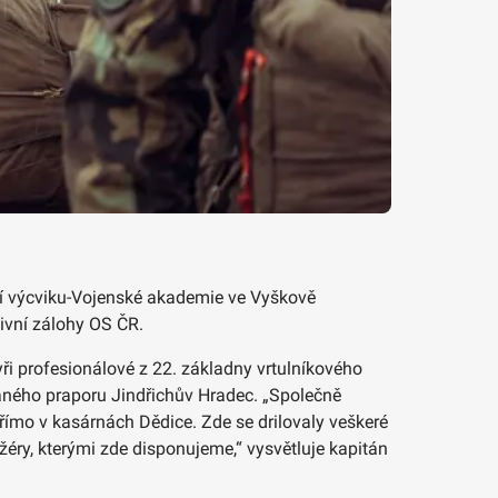
tví výcviku-Vojenské akademie ve Vyškově
tivní zálohy OS ČR.
ři profesionálové z 22. základny vrtulníkového
aného praporu Jindřichův Hradec. „Společně
římo v kasárnách Dědice. Zde se drilovaly veškeré
žéry, kterými zde disponujeme,“ vysvětluje kapitán