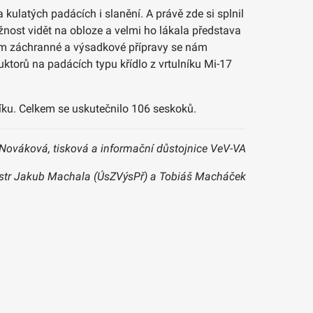
 kulatých padácích i slanění. A právě zde si splnil
žnost vidět na obloze a velmi ho lákala představa
ekem záchranné a výsadkové přípravy se nám
uktorů na padácích typu křídlo z vrtulníku Mi-17
íku. Celkem se uskutečnilo 106 seskoků.
Nováková, tisková a informační důstojnice VeV-VA
istr Jakub Machala (ÚsZVýsPř) a Tobiáš Macháček