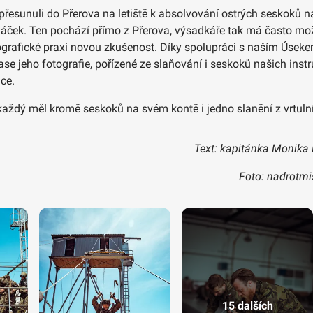
 přesunuli do Přerova na letiště k absolvování ostrých seskoků na
cháček. Ten pochází přímo z Přerova, výsadkáře tak má často mo
 fotografické praxi novou zkušenost. Díky spolupráci s naším Ús
e jeho fotografie, pořízené ze slaňování i seskoků našich instr
ce.
aždý měl kromě seskoků na svém kontě i jedno slanění z vrtuln
Text: kapitánka Monika 
Foto: nadrotm
15 dalších