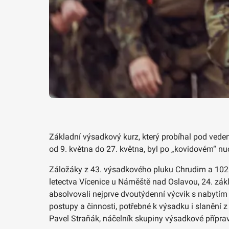
Základní výsadkový kurz, který probíhal pod vede
od 9. května do 27. května, byl po „kovidovém“ nu
Záložáky z 43. výsadkového pluku Chrudim a 102. p
letectva Vícenice u Náměště nad Oslavou, 24. zák
absolvovali nejprve dvoutýdenní výcvik s nabytím 
postupy a činnosti, potřebné k výsadku i slanění 
Pavel Straňák, náčelník skupiny výsadkové příprav