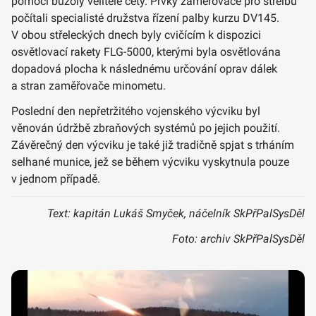
pomocí buzoly velitele čety. Prvky zaměřovače pro střelbu
počítali specialisté družstva řízení palby kurzu DV145.
V obou střeleckých dnech byly cvičícím k dispozici
osvětlovací rakety FLG-5000, kterými byla osvětlována
dopadová plocha k následnému určování oprav dálek
a stran zaměřovače minometu.
Poslední den nepřetržitého vojenského výcviku byl
věnován údržbě zbraňových systémů po jejich použití.
Závěrečný den výcviku je také již tradičně spjat s trháním
selhané munice, jež se během výcviku vyskytnula pouze
v jednom případě.
Text: kapitán Lukáš Smyček, náčelník SkPřPalSysDěl
Foto: archiv SkPřPalSysDěl