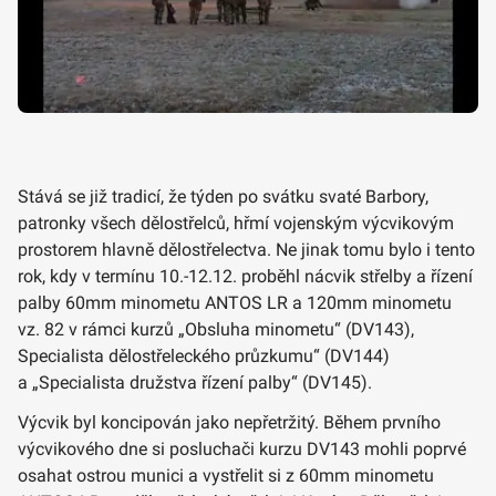
Stává se již tradicí, že týden po svátku svaté Barbory,
patronky všech dělostřelců, hřmí vojenským výcvikovým
prostorem hlavně dělostřelectva. Ne jinak tomu bylo i tento
rok, kdy v termínu 10.-12.12. proběhl nácvik střelby a řízení
palby 60mm minometu ANTOS LR a 120mm minometu
vz. 82 v rámci kurzů „Obsluha minometu“ (DV143),
Specialista dělostřeleckého průzkumu“ (DV144)
a „Specialista družstva řízení palby“ (DV145).
Výcvik byl koncipován jako nepřetržitý. Během prvního
výcvikového dne si posluchači kurzu DV143 mohli poprvé
osahat ostrou munici a vystřelit si z 60mm minometu