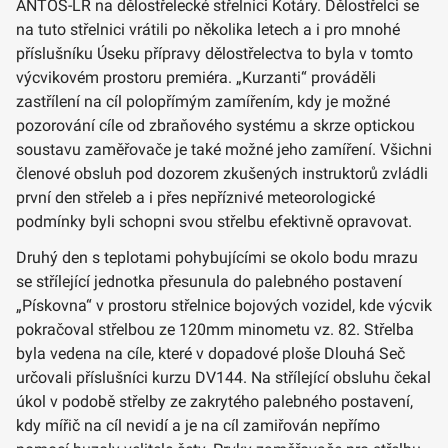
ANTOS-LR na dělostřelecké střelnici Kotáry. Dělostřelci se
na tuto střelnici vrátili po několika letech a i pro mnohé
příslušníku Úseku přípravy dělostřelectva to byla v tomto
výcvikovém prostoru premiéra. „Kurzanti“ prováděli
zastřílení na cíl polopřímým zamířením, kdy je možné
pozorování cíle od zbraňového systému a skrze optickou
soustavu zaměřovače je také možné jeho zamíření. Všichni
členové obsluh pod dozorem zkušených instruktorů zvládli
první den střeleb a i přes nepříznivé meteorologické
podmínky byli schopni svou střelbu efektivně opravovat.
Druhý den s teplotami pohybujícími se okolo bodu mrazu
se střílející jednotka přesunula do palebného postavení
„Pískovna“ v prostoru střelnice bojových vozidel, kde výcvik
pokračoval střelbou ze 120mm minometu vz. 82. Střelba
byla vedena na cíle, které v dopadové ploše Dlouhá Seč
určovali příslušníci kurzu DV144. Na střílející obsluhu čekal
úkol v podobě střelby ze zakrytého palebného postavení,
kdy mířič na cíl nevidí a je na cíl zamiřován nepřímo