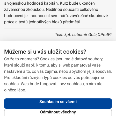
s vojenskou hodností kapitán. Kurz bude ukončen
závěrečnou zkouškou. Nedílnou součástí celkového
hodnocení je i hodnocení seminářů, závěrečné skupinové
práce a testů jednotlivých bloků předmětů.
Text: kpt. Lubomír Gola,OProfPř
Foto: Vladimír Bezděk, CKIT
Můžeme si u vás uložit cookies?
Co že to znamená? Cookies jsou malé datové soubory,
které slouží např. k tomu, aby si web pamatoval vaše
nastavení a to, co vás zajímá, nebo abychom jej zlepšovali.
Pro ukládání různých typů cookies od vás potřebujeme
souhlas. Web bude fungovat i bez souhlasu, s ním ale
o něco lépe.
Souhlasím se všemi
Odmítnout všechny
2026 © VeV-VA Vyškov • Informace jsou poskytovány v souladu se zákonem