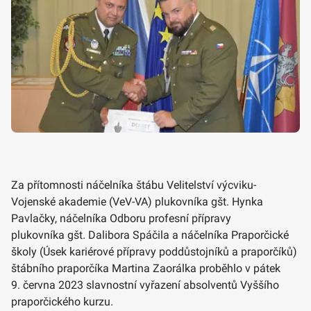
Za přítomnosti náčelníka štábu Velitelství výcviku-
Vojenské akademie (VeV-VA) plukovníka gšt. Hynka
Pavlačky, náčelníka Odboru profesní přípravy
plukovníka gšt. Dalibora Spáčila a náčelníka Praporčické
školy (Úsek kariérové přípravy poddůstojníků a praporčíků)
štábního praporčíka Martina Zaorálka proběhlo v pátek
9. června 2023 slavnostní vyřazení absolventů Vyššího
praporčického kurzu.