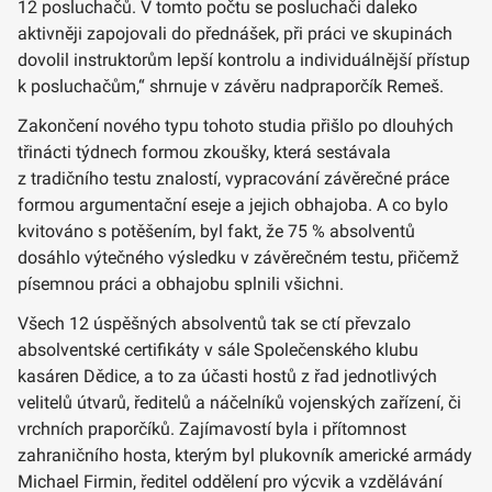
12 posluchačů. V tomto počtu se posluchači daleko
aktivněji zapojovali do přednášek, při práci ve skupinách
dovolil instruktorům lepší kontrolu a individuálnější přístup
k posluchačům,“ shrnuje v závěru nadpraporčík Remeš.
Zakončení nového typu tohoto studia přišlo po dlouhých
třinácti týdnech formou zkoušky, která sestávala
z tradičního testu znalostí, vypracování závěrečné práce
formou argumentační eseje a jejich obhajoba. A co bylo
kvitováno s potěšením, byl fakt, že 75 % absolventů
dosáhlo výtečného výsledku v závěrečném testu, přičemž
písemnou práci a obhajobu splnili všichni.
Všech 12 úspěšných absolventů tak se ctí převzalo
absolventské certifikáty v sále Společenského klubu
kasáren Dědice, a to za účasti hostů z řad jednotlivých
velitelů útvarů, ředitelů a náčelníků vojenských zařízení, či
vrchních praporčíků. Zajímavostí byla i přítomnost
zahraničního hosta, kterým byl plukovník americké armády
Michael Firmin, ředitel oddělení pro výcvik a vzdělávání