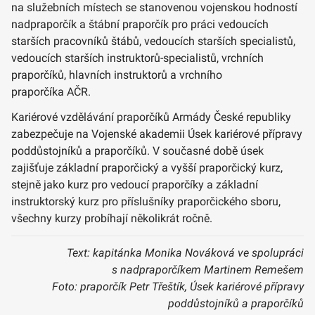
na služebních místech se stanovenou vojenskou hodností
nadpraporčík a štábní praporčík pro práci vedoucích
starších pracovníků štábů, vedoucích starších specialistů,
vedoucích starších instruktorů-specialistů, vrchních
praporčíků, hlavních instruktorů a vrchního
praporčíka AČR.
Kariérové vzdělávání praporčíků Armády České republiky
zabezpečuje na Vojenské akademii Úsek kariérové přípravy
poddůstojníků a praporčíků. V současné době úsek
zajišťuje základní praporčický a vyšší praporčický kurz,
stejně jako kurz pro vedoucí praporčíky a základní
instruktorský kurz pro příslušníky praporčického sboru,
všechny kurzy probíhají několikrát ročně.
Text: kapitánka Monika Nováková ve spolupráci
s nadpraporčíkem Martinem Remešem
Foto: praporčík Petr Třeštík, Úsek kariérové přípravy
poddůstojníků a praporčíků