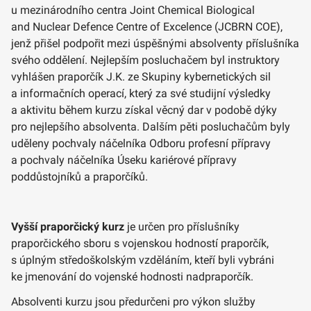
u mezinárodního centra Joint Chemical Biological
and Nuclear Defence Centre of Excelence (JCBRN COE),
jenž přišel podpořit mezi úspěšnými absolventy příslušníka
svého oddělení. Nejlepším posluchačem byl instruktory
vyhlášen praporčík J.K. ze Skupiny kybernetických sil
a informačních operací, který za své studijní výsledky
a aktivitu během kurzu získal věcný dar v podobě dýky
pro nejlepšího absolventa. Dalším pěti posluchačům byly
uděleny pochvaly náčelníka Odboru profesní přípravy
a pochvaly náčelníka Úseku kariérové přípravy
poddůstojníků a praporčíků.
Vyšší praporčický kurz
je určen pro příslušníky
praporčického sboru s vojenskou hodností praporčík,
s úplným středoškolským vzděláním, kteří byli vybráni
ke jmenování do vojenské hodnosti nadpraporčík.
Absolventi kurzu jsou předurčeni pro výkon služby