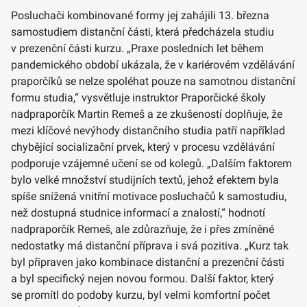
Posluchači kombinované formy jej zahájili 13. března
samostudiem distanční části, která předcházela studiu
v prezenční části kurzu. „Praxe posledních let během
pandemického období ukázala, že v kariérovém vzdělávání
praporčíků se nelze spoléhat pouze na samotnou distanční
formu studia,“ vysvětluje instruktor Praporčické školy
nadpraporčík Martin Remeš a ze zkušeností doplňuje, že
mezi klíčové nevýhody distančního studia patří například
chybějící socializační prvek, který v procesu vzdělávání
podporuje vzájemné učení se od kolegů. „Dalším faktorem
bylo velké množství studijních textů, jehož efektem byla
spíše snížená vnitřní motivace posluchačů k samostudiu,
než dostupná studnice informací a znalostí,“ hodnotí
nadpraporčík Remeš, ale zdůrazňuje, že i přes zmíněné
nedostatky má distanční příprava i svá pozitiva. „Kurz tak
byl připraven jako kombinace distanční a prezenční části
a byl specifický nejen novou formou. Další faktor, který
se promítl do podoby kurzu, byl velmi komfortní počet