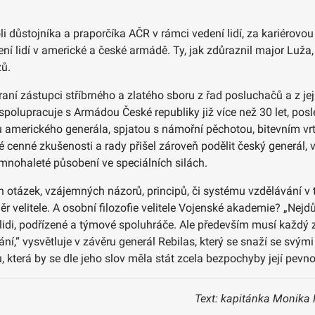
důstojníka a praporčíka AČR v rámci vedení lidí, za kariérovou př
dení lidí v americké a české armádě. Ty, jak zdůraznil major Lu
zů.
raní zástupci stříbrného a zlatého sboru z řad posluchačů a z jej
spolupracuje s Armádou České republiky již více než 30 let, posl
u amerického generála, spjatou s námořní pěchotou, bitevním v
vé cenné zkušenosti a rady přišel zároveň podělit český generál, 
 mnohaleté působení ve speciálních silách.
tázek, vzájemných názorů, principů, či systému vzdělávání v té
r velitele. A osobní filozofie velitele Vojenské akademie? „Nejdůl
vé lidi, podřízené a týmové spoluhráče. Ale především musí každ
“ vysvětluje v závěru generál Rebilas, který se snaží se svými
, která by se dle jeho slov měla stát zcela bezpochyby její pevn
Text: kapitánka Monika 