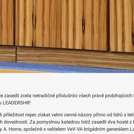
 zasedli zcela netradičně příslušníci všech právě probíhajících k
ětu LEADERSHIP.
 příležitost nejen získat velmi cenné názory přímo od lídrů s let
h dovedností. Za pomyslnou katedrou totiž zasedli dva hosté z 
ey A. Horne, společně s velitelem VeV‑VA brigádním generálem 