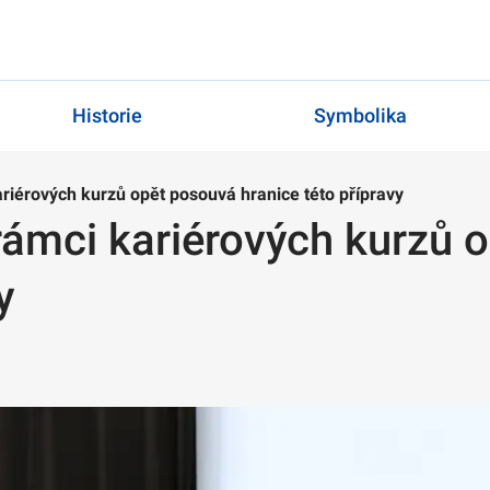
Historie
Symbolika
ariérových kurzů opět posouvá hranice této přípravy
rámci kariérových kurzů 
ravy