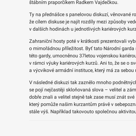
štábním praporčíkem Radkem Vajdečkou.
Ty na přednášce s panelovou diskuzí, věnované roli 
že cílem diskuse je najít rozdíly mezi způsoby ve
v dalších hodinách u jednotlivých kariérových kur
Zahraniční hosty poté v krátkosti prezentovali vyb
o mimořádnou příležitost. Byť tato Národní garda 
této gardy, umocněnou 37letou vojenskou kariéro
v rámci výuky kariérových kurzů. Ani to, že se o s
a výcvikové armádní instituce, který má za sebou
V následné diskuzi tak zaznělo mnoho podnětných o
se pojí nejčastěji skloňovaná slova – velitel a zámě
dobře znali a velitel stejně tak zase musí znát s
který pomůže našim kurzantům právě v sebepoznání,
stále výš. Například takovouto společnou aktivitou