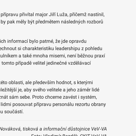
ípravu přivítal major Jiří Luža, přičemž nastínil,
ža, by pak měly být předmětem následných rozborů
ich informací bylo patrné, že jde opravdu
echnout si charakteristiku leadershipu z pohledu
rtulníkem a také mnoha misemi, není běžnou praxí
v tomto případě velitel jedinečné vzdělávací
to oblasti, ale především hodnot, s kterými
ežitější je, aby svého velitele a jeho záměr lidé
ý znát sám sebe. Proto chceme zavést i systém,
 lidmi posouvat přípravu personálu rezortu obrany
ou součástí.
Nováková, tisková a informační důstojnice VeV‑VA