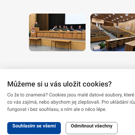
Můžeme si u vás uložit cookies?
Co že to znamená? Cookies jsou malé datové soubory, které 
co vás zajímá, nebo abychom jej zlepšovali. Pro ukládání 
fungovat i bez souhlasu, s ním ale o něco lépe.
2026 © VeV-VA Vyškov • Informace jsou poskytovány v soula
Souhlasím se všemi
Odmítnout všechny