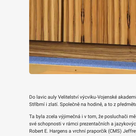
Do lavic auly Velitelství výcviku‑Vojenské akademie
Stříbrní i zlatí. Společně na hodině, a to z předm
Ta byla zcela výjimečná i v tom, že posluchači měli
své schopnosti v rámci prezentačních a jazykovýc
Robert E. Hargens a vrchní praporčík (CMS) Jeffr