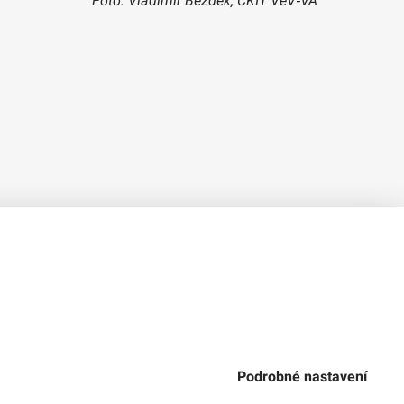
Foto: Vladimír Bezděk, CKIT VeV‑VA
Verze 1.2.2
Použitý
Design Systém
4.6.3
Podrobné nastavení