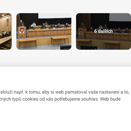
6 dalších
slouží např. k tomu, aby si web pamatoval vaše nastavení a to,
různých typů cookies od vás potřebujeme souhlas. Web bude
du se zákonem č.
106/1999
Sb., o svobodném přístupu k informacím.