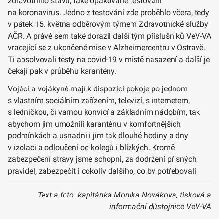
zdravotního stavu, také opakované testování
na koronavirus. Jedno z testování zde proběhlo včera, tedy
v pátek 15. května odběrovým týmem Zdravotnické služby
AČR. A právě sem také dorazil další tým příslušníků VeV-VA
vracející se z ukončené mise v Alzheimercentru v Ostravě.
Ti absolvovali testy na covid-19 v místě nasazení a další je
čekají pak v průběhu karantény.
Vojáci a vojákyně mají k dispozici pokoje po jednom
s vlastním sociálním zařízením, televizí, s internetem,
s ledničkou, či varnou konvicí a základním nádobím, tak
abychom jim umožnili karanténu v komfortnějších
podmínkách a usnadnili jim tak dlouhé hodiny a dny
v izolaci a odloučení od kolegů i blízkých. Kromě
zabezpečení stravy jsme schopni, za dodržení přísných
pravidel, zabezpečit i cokoliv dalšího, co by potřebovali.
Text a foto: kapitánka Monika Nováková, tisková a
informační důstojnice VeV-VA