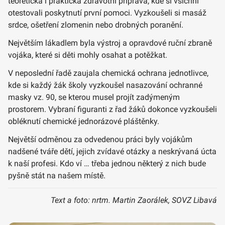
teoretická i praktická zdravotní příprava, kde si všichni
otestovali poskytnutí první pomoci. Vyzkoušeli si masáž
srdce, ošetření zlomenin nebo drobných poranění.
Největším lákadlem byla výstroj a opravdové ruční zbraně
vojáka, které si děti mohly osahat a potěžkat.
V neposlední řadě zaujala chemická ochrana jednotlivce,
kde si každý žák školy vyzkoušel nasazování ochranné
masky vz. 90, se kterou musel projít zadýmeným
prostorem. Vybraní figuranti z řad žáků dokonce vyzkoušeli
obléknutí chemické jednorázové pláštěnky.
Největší odměnou za odvedenou práci byly vojákům
nadšené tváře dětí, jejich zvídavé otázky a neskrývaná úcta
k naší profesi. Kdo ví … třeba jednou některý z nich bude
pyšně stát na našem místě.
Text a foto: nrtm. Martin Zaorálek, SOVZ Libavá