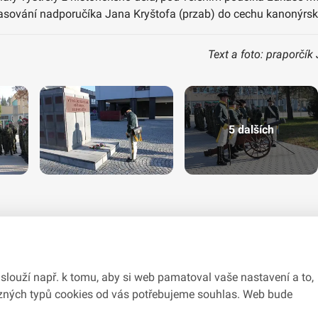
 pasování nadporučíka Jana Kryštofa (przab) do cechu kanonýrs
Text a foto: praporčík
5 dalších
slouží např. k tomu, aby si web pamatoval vaše nastavení a to,
různých typů cookies od vás potřebujeme souhlas. Web bude