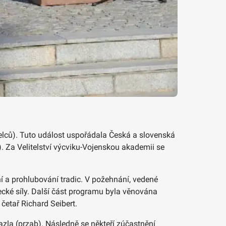
elců). Tuto událost uspořádala Česká a slovenská
. Za Velitelství výcviku-Vojenskou akademii se
í a prohlubování tradic. V požehnání, vedené
cké síly. Další část programu byla věnována
četař Richard Seibert.
azla (przab). Následně se někteří zúčastnění