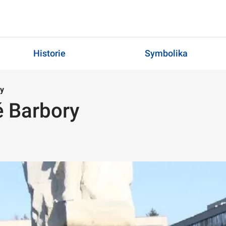
Historie
Symbolika
ry
é Barbory