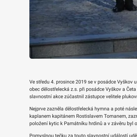
Ve středu 4. prosince 2019 se v posádce Vyškov u
obec dělostřelecká z.s. při posádce Vyškov a Četa
slavnostní akce zúčastnil zástupce velitele plukov
Nejprve zazněla dělostřelecká hymna a poté násled
kaplanem kapitánem Rostislavem Tomanem, zazněla
položení kytic k Památníku hrdinů a v závěru byl 
Pomyslnou tečku za touto slavnostní událostí uděl