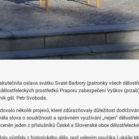
skutečnila oslava svátku Svaté Barbory (patronky všech dělostř
 dělostřeleckých prostředků Praporu zabezpečení Vyškov (przab)
ník gšt. Petr Svoboda.
ovalo několik projevů, které zdůrazňovaly důležitost dodržován
 slova o soudržnosti a správném využívání „nejen“ dělostřele
oceněn jeden z příslušníků České a Slovenské obce dělostřelecké 
aly výstřely z historického děla, pod velením poučíka Lukáše M