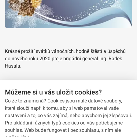
Krásné prožití svátků vánočních, hodně štěstí a úspěchů
do nového roku 2020 přeje brigádní generál Ing. Radek
Hasala.
Můžeme si u vás uložit cookies?
VeV-VA.mp4
Co že to znamená? Cookies jsou malé datové soubory,
které slouží např. k tomu, aby si web pamatoval vaše
nastavení a to, co vás zajímá, nebo abychom jej zlepšovali.
Pro ukládání různých typů cookies od vás potřebujeme
souhlas. Web bude fungovat i bez souhlasu, s ním ale