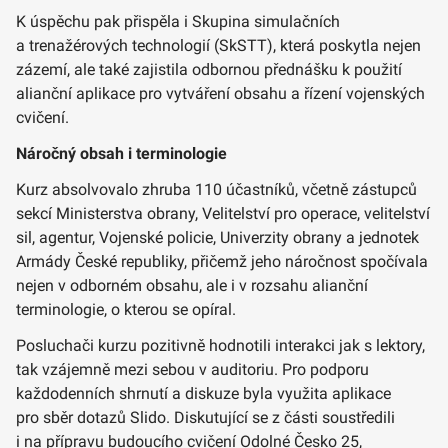
K úspěchu pak přispěla i Skupina simulačních
a trenažérových technologií (SkSTT), která poskytla nejen
zázemí, ale také zajistila odbornou přednášku k použití
alianční aplikace pro vytváření obsahu a řízení vojenských
cvičení.
Náročný obsah i terminologie
Kurz absolvovalo zhruba 110 účastníků, včetně zástupců
sekcí Ministerstva obrany, Velitelství pro operace, velitelství
sil, agentur, Vojenské policie, Univerzity obrany a jednotek
Armády České republiky, přičemž jeho náročnost spočívala
nejen v odborném obsahu, ale i v rozsahu alianční
terminologie, o kterou se opíral.
Posluchači kurzu pozitivně hodnotili interakci jak s lektory,
tak vzájemně mezi sebou v auditoriu. Pro podporu
každodenních shrnutí a diskuze byla využita aplikace
pro sběr dotazů Slido. Diskutující se z části soustředili
i na přípravu budoucího cvičení Odolné Česko 25,