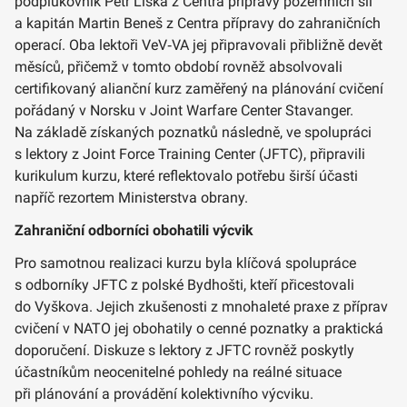
podplukovník Petr Liška z Centra přípravy pozemních sil
a kapitán Martin Beneš z Centra přípravy do zahraničních
operací. Oba lektoři VeV‑VA jej připravovali přibližně devět
měsíců, přičemž v tomto období rovněž absolvovali
certifikovaný alianční kurz zaměřený na plánování cvičení
pořádaný v Norsku v Joint Warfare Center Stavanger.
Na základě získaných poznatků následně, ve spolupráci
s lektory z Joint Force Training Center (JFTC), připravili
kurikulum kurzu, které reflektovalo potřebu širší účasti
napříč rezortem Ministerstva obrany.
Zahraniční odborníci obohatili výcvik
Pro samotnou realizaci kurzu byla klíčová spolupráce
s odborníky JFTC z polské Bydhošti, kteří přicestovali
do Vyškova. Jejich zkušenosti z mnohaleté praxe z příprav
cvičení v NATO jej obohatily o cenné poznatky a praktická
doporučení. Diskuze s lektory z JFTC rovněž poskytly
účastníkům neocenitelné pohledy na reálné situace
při plánování a provádění kolektivního výcviku.