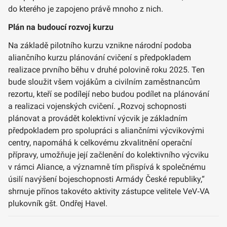
do kterého je zapojeno právě mnoho z nich.
Plán na budoucí rozvoj kurzu
Na základě pilotního kurzu vznikne národní podoba
aliančního kurzu plánování cvičení s předpokladem
realizace prvního běhu v druhé polovině roku 2025. Ten
bude sloužit všem vojákům a civilním zaměstnancům
rezortu, kteří se podílejí nebo budou podílet na plánování
a realizaci vojenských cvičení. „Rozvoj schopnosti
plánovat a provádět kolektivní výcvik je základním
předpokladem pro spolupráci s aliančními výcvikovými
centry, napomáhá k celkovému zkvalitnění operační
přípravy, umožňuje její začlenění do kolektivního výcviku
v rámci Aliance, a významně tím přispívá k společnému
úsilí navýšení bojeschopnosti Armády České republiky,“
shrnuje přínos takovéto aktivity zástupce velitele VeV‑VA
plukovník gšt. Ondřej Havel.