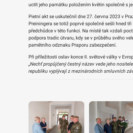
uctít jeho památku položením květin společně s j
Pietní akt se uskutečnil dne 27. června 2023 v Pra
Preiningera se totiž poprvé společně sešli hned tř
předchůdce v této funkci. Na místě tak vzdali poc
podpora tradic útvaru, kdy se v průběhu svého ve
pamětního odznaku Praporu zabezpečení.
Při příležitosti oslav konce II. světové války v 
„Nechť propůjčený čestný název vede jeho nositele
republiku vyplývají z mezinárodních smluvních zá