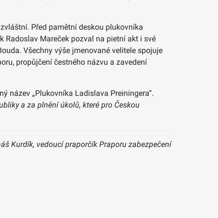
m zvláštní. Před pamětní deskou plukovníka
ík Radoslav Mareček pozval na pietní akt i své
 Bouda. Všechny výše jmenované velitele spojuje
poru, propůjčení čestného názvu a zavedení
tný název „Plukovníka Ladislava Preiningera“.
bliky a za plnění úkolů, které pro Českou
máš Kurdík, vedoucí praporčík Praporu zabezpečení