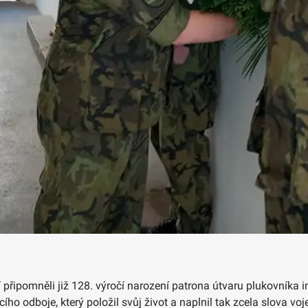
í připomněli již 128. výročí narození patrona útvaru plukovníka
ího odboje, který položil svůj život a naplnil tak zcela slova vo