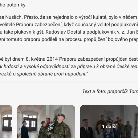
eho potomky.
ze Nuslích. Přesto, že se nejednalo o výročí kulaté, bylo v něče
i velitelé Praporu zabezpečení, když současný velitel podplukovn
tu také plukovník gšt. Radoslav Dostál a podplukovník v. z. Jan
lení tomuto praporu podíleli na procesu propůjčení bojového pra
Evropě byl dnem 8. května 2014 Praporu zabezpečení propůjčen čes
k hrdosti a vysoké odpovědnosti za přípravu k obraně České repu
vazků o společné obraně proti napadení.“
Text a foto: praporčík To
1 další