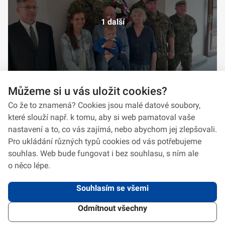
1 další
Můžeme si u vás uložit cookies?
Co že to znamená? Cookies jsou malé datové soubory,
které slouží např. k tomu, aby si web pamatoval vaše
nastavení a to, co vás zajímá, nebo abychom jej zlepšovali.
Pro ukládání různých typů cookies od vás potřebujeme
souhlas. Web bude fungovat i bez souhlasu, s ním ale
o něco lépe.
Souhlasím se všemi
Odmítnout všechny
2026 © VeV-VA Vyškov • Informace jsou poskytovány v souladu se zákonem
č.
106/1999
Sb., o svobodném přístupu k informacím.