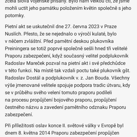
zcela slova vojenské přísahy. Bylo nám velkou ctí, že jsme
mohli uctít jeho památku položením květin společně s jeho
potomky.
Pietní akt se uskutečnil dne 27. června 2023 v Praze
Nuslích. Přesto, že se nejednalo o výročí kulaté, bylo
v něčem zvláštní. Před pamětní deskou plukovníka
Preiningera se totiž poprvé společně sešli hned tři velitelé
Praporu zabezpečení, když současný velitel podplukovník
Radoslav Mareček pozval na pietní akt i své předchůdce
v této funkci. Na místě tak vzdali poctu také plukovník gšt.
Radoslav Dostál a podplukovník v. z. Jan Bouda. Všechny
výše jmenované velitele spojuje podpora tradic útvaru, kdy
se v průběhu svého velení tomuto praporu podíleli
na procesu propůjčení bojového praporu, propůjčení
čestného názvu a zavedení pamětního odznaku Praporu
zabezpečení.
Při příležitosti oslav konce II. světové války v Evropě byl
dnem 8. května 2014 Praporu zabezpečení propůjčen