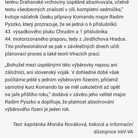
terénu Drahanské vrchoviny úspěšně absolvovala, včetně
testu všeobecných znalostí v cíli, kompletní sedmička,“
kvituje náčelník Úseku přípravy Komando major Radim
Pyszko, který prozrazuje, že se jedná o 6 příslušníků
43. výsadkového pluku Chrudim a 1 příslušníka
44. motorizovaného praporu, tedy z Jindřichova Hradce.
Tito profesionálové se pak v závěrečných dnech učili
plánovací proces a také teorii trhacích prací.
„Bohužel mezi úspěšnými této výběrovky nejsou ani
záložníci, ani slovenský voják. V dohledné době však
počítáme ještě s jedním výběrovým řízením, přičemž
samotný kurz Komando by se měl uskutečnit až opět
na jaře příštího roku,“ dodává v závěru jeho velitel major
Radim Pyszko a doplňuje, že platnost absolvování
výběrového řízení je jeden rok.
Text: kapitánka Monika Nováková, tisková a informační
důstojnice VeV-VA