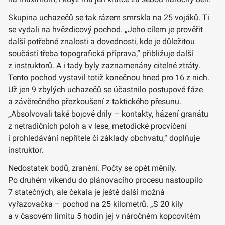
Skupina uchazečů se tak rázem smrskla na 25 vojáků. Ti
se vydali na hvězdicový pochod. „Jeho cílem je prověřit
další potřebné znalosti a dovednosti, kde je důležitou
součástí třeba topografická příprava,“ přibližuje další
z instruktorů. A i tady byly zaznamenány citelné ztráty.
Tento pochod vystavil totiž konečnou hned pro 16 z nich.
Už jen 9 zbylých uchazečů se účastnilo postupové fáze
a závěrečného přezkoušení z taktického přesunu.
„Absolvovali také bojové drily – kontakty, házení granátu
z netradičních poloh a v lese, metodické procvičení
i prohledávání nepřítele či základy obchvatu,“ doplňuje
instruktor.
Nedostatek bodů, zranění. Počty se opět měnily.
Po druhém víkendu do plánovacího procesu nastoupilo
7 statečných, ale čekala je ještě další možná
vyřazovačka – pochod na 25 kilometrů. „S 20 kily
a v časovém limitu 5 hodin jej v náročném kopcovitém