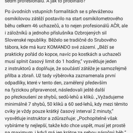
sedm profesionálů. A jak to probíhalo?
Po úvodních vstupních formalitách se s převáženou
osmikilovou zátěží postavilo na start osmikilometrového
běhu celkem 46 uchazečů, a to nejen profesionálů AČR, ale
i záložníků a jednoho příslušníka Ozbrojených sil
Slovenské republiky. Běželo se tradičně do Srubového
tábora, kde má kurz KOMANDO své zázemí. „Běží se
prakticky pořád do kopce, navíc po kostkách a uchazeči
musí splnit časový limit do 1 hodiny,“ vysvětluje jeden
z instruktorů a doplňuje, že součástí zátěže je samozřejmě
přilba a zbraň. Už tady výběrovka zaznamenala první
odpadlíky, které v tento den, zaměřený především
na fyzickou připravenost, následovali ještě další
po přezkoušení ze shybů, sedů-lehů a kliků. „Vyžadujeme
minimálně 7 shybů, 50 kliků a 60 sed-lehů, kdy mezi těmito
cviky je vždy pouze krátký časový interval 2 minuty,“
vysvětluje instruktor a zdůrazňuje: „Pochopitelně však
vybíráme ty nejlepší, takže kdo chce uspět, musí jet prostě
na maximum, i když má jen krátce za sebou náročný běh.“