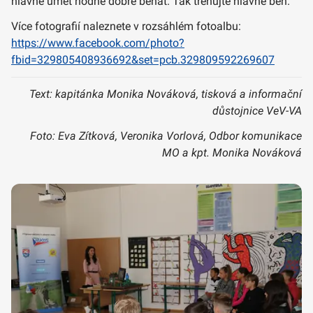
hlavně umět hodně dobře běhat. Tak trénujte hlavně běh.“
Více fotografií naleznete v rozsáhlém fotoalbu:
https://www.facebook.com/photo?
fbid=329805408936692&set=pcb.329809592269607
Text: kapitánka Monika Nováková, tisková a informační
důstojnice VeV-VA
Foto: Eva Zítková, Veronika Vorlová, Odbor komunikace
MO a kpt. Monika Nováková