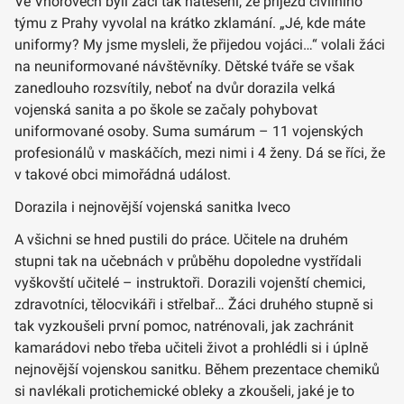
Ve Vnorovech byli žáci tak natěšení, že příjezd civilního
týmu z Prahy vyvolal na krátko zklamání. „Jé, kde máte
uniformy? My jsme mysleli, že přijedou vojáci…“ volali žáci
na neuniformované návštěvníky. Dětské tváře se však
zanedlouho rozsvítily, neboť na dvůr dorazila velká
vojenská sanita a po škole se začaly pohybovat
uniformované osoby. Suma sumárum – 11 vojenských
profesionálů v maskáčích, mezi nimi i 4 ženy. Dá se říci, že
v takové obci mimořádná událost.
Dorazila i nejnovější vojenská sanitka Iveco
A všichni se hned pustili do práce. Učitele na druhém
stupni tak na učebnách v průběhu dopoledne vystřídali
vyškovští učitelé – instruktoři. Dorazili vojenští chemici,
zdravotníci, tělocvikáři i střelbař… Žáci druhého stupně si
tak vyzkoušeli první pomoc, natrénovali, jak zachránit
kamarádovi nebo třeba učiteli život a prohlédli si i úplně
nejnovější vojenskou sanitku. Během prezentace chemiků
si navlékali protichemické obleky a zkoušeli, jaké je to