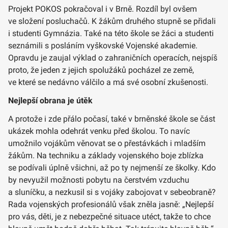
Projekt POKOS pokračoval i v Brně. Rozdíl byl ovšem
ve složení posluchačů. K žákům druhého stupně se přidali
i studenti Gymnázia. Také na této škole se žáci a studenti
seznámili s posláním vyškovské Vojenské akademie.
Opravdu je zaujal výklad o zahraničních operacích, nejspíš
proto, že jeden z jejich spolužáků pocházel ze země,
ve které se nedávno válčilo a má své osobní zkušenosti.
Nejlepší obrana je útěk
A protože i zde přálo počasí, také v brněnské škole se část
ukázek mohla odehrát venku před školou. To navíc
umožnilo vojákům věnovat se o přestávkách i mladším
žákům. Na techniku a základy vojenského boje zblízka
se podívali úplně všichni, až po ty nejmenší ze školky. Kdo
by nevyužil možnosti pobytu na čerstvém vzduchu
a sluníčku, a nezkusil si s vojáky zabojovat v sebeobraně?
Rada vojenských profesionálů však zněla jasně: „Nejlepší
pro vás, děti, je z nebezpečné situace utéct, takže to chce