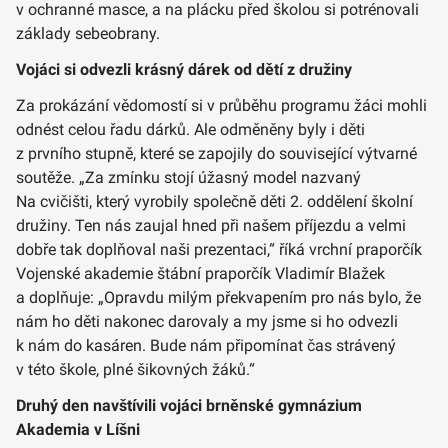
v ochranné masce, a na plácku před školou si potrénovali
základy sebeobrany.
Vojáci si odvezli krásný dárek od dětí z družiny
Za prokázání vědomostí si v průběhu programu žáci mohli
odnést celou řadu dárků. Ale odměněny byly i děti
z prvního stupně, které se zapojily do související výtvarné
soutěže. „Za zmínku stojí úžasný model nazvaný
Na cvičišti, který vyrobily společně děti 2. oddělení školní
družiny. Ten nás zaujal hned při našem příjezdu a velmi
dobře tak doplňoval naši prezentaci,“ říká vrchní praporčík
Vojenské akademie štábní praporčík Vladimír Blažek
a doplňuje: „Opravdu milým překvapením pro nás bylo, že
nám ho děti nakonec darovaly a my jsme si ho odvezli
k nám do kasáren. Bude nám připomínat čas strávený
v této škole, plné šikovných žáků.“
Druhý den navštívili vojáci brněnské gymnázium
Akademia v Líšni