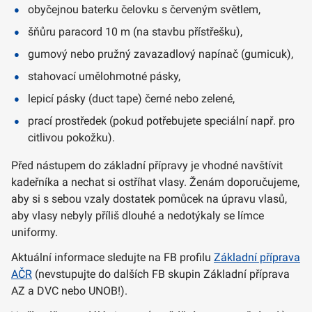
obyčejnou baterku čelovku s červeným světlem,
šňůru paracord 10 m (na stavbu přístřešku),
gumový nebo pružný zavazadlový napínač (gumicuk),
stahovací umělohmotné pásky,
lepicí pásky (duct tape) černé nebo zelené,
prací prostředek (pokud potřebujete speciální např. pro
citlivou pokožku).
Před nástupem do základní přípravy je vhodné navštívit
kadeřníka a nechat si ostříhat vlasy. Ženám doporučujeme,
aby si s sebou vzaly dostatek pomůcek na úpravu vlasů,
aby vlasy nebyly příliš dlouhé a nedotýkaly se límce
uniformy.
Aktuální informace sledujte na FB profilu
Základní příprava
AČR
(nevstupujte do dalších FB skupin Základní příprava
AZ a DVC nebo UNOB!).