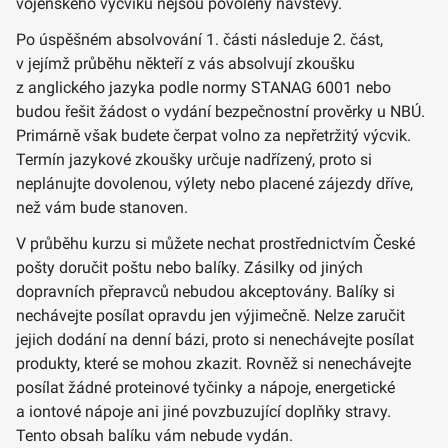
vojenského výcviku nejsou povoleny návštěvy.
Po úspěšném absolvování 1. části následuje 2. část,
v jejímž průběhu někteří z vás absolvují zkoušku
z anglického jazyka podle normy STANAG 6001 nebo
budou řešit žádost o vydání bezpečnostní prověrky u NBÚ.
Primárně však budete čerpat volno za nepřetržitý výcvik.
Termín jazykové zkoušky určuje nadřízený, proto si
neplánujte dovolenou, výlety nebo placené zájezdy dříve,
než vám bude stanoven.
V průběhu kurzu si můžete nechat prostřednictvím České
pošty doručit poštu nebo balíky. Zásilky od jiných
dopravních přepravců nebudou akceptovány. Balíky si
nechávejte posílat opravdu jen výjimečně. Nelze zaručit
jejich dodání na denní bázi, proto si nenechávejte posílat
produkty, které se mohou zkazit. Rovněž si nenechávejte
posílat žádné proteinové tyčinky a nápoje, energetické
a iontové nápoje ani jiné povzbuzující doplňky stravy.
Tento obsah balíku vám nebude vydán.