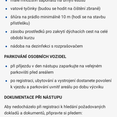
malé množství saponátu na umytí ešusu
vatové tyčinky (budou se hodit na čištění zbraně)
šňůra na prádlo minimálně 10 m (hodí se na stavbu
přístřešku)
zásobu prostředků pro zakrytí dýchacích cest na celé
období kurzu
nádoba na dezinfekci s rozprašovačem
PARKOVÁNÍ OSOBNÍCH VOZIDEL
při příjezdu v den nástupu zaparkujte na veřejném
parkovišti před areálem
po registraci, ubytování a vystrojení dostanete povolení
k vjezdu a parkování uvnitř areálu po dobu výcviku
DOKUMENTACE PŘI NÁSTUPU
Aby nedocházelo při registraci k hledání požadovaných
dokladů a dokumentů, připravte si předem: