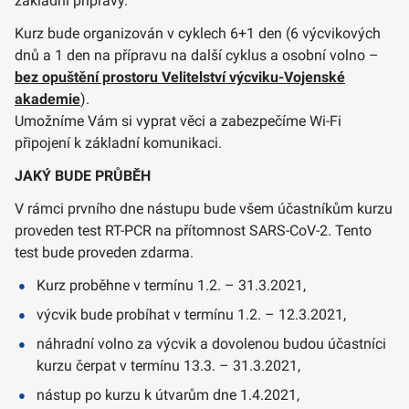
základní přípravy.
Kurz bude organizován v cyklech 6+1 den (6 výcvikových
dnů a 1 den na přípravu na další cyklus a osobní volno –
bez opuštění prostoru Velitelství výcviku-Vojenské
akademie
).
Umožníme Vám si vyprat věci a zabezpečíme Wi-Fi
připojení k základní komunikaci.
JAKÝ BUDE PRŮBĚH
V rámci prvního dne nástupu bude všem účastníkům kurzu
proveden test RT-PCR na přítomnost SARS-CoV-2. Tento
test bude proveden zdarma.
Kurz proběhne v termínu 1.2. – 31.3.2021,
výcvik bude probíhat v termínu 1.2. – 12.3.2021,
náhradní volno za výcvik a dovolenou budou účastníci
kurzu čerpat v termínu 13.3. – 31.3.2021,
nástup po kurzu k útvarům dne 1.4.2021,