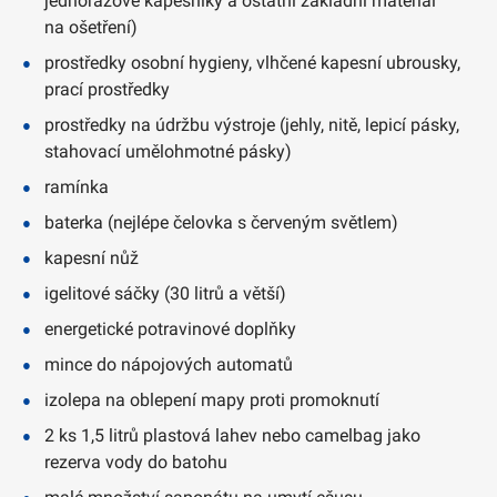
jednorázové kapesníky a ostatní základní materiál
na ošetření)
prostředky osobní hygieny, vlhčené kapesní ubrousky,
prací prostředky
prostředky na údržbu výstroje (jehly, nitě, lepicí pásky,
stahovací umělohmotné pásky)
ramínka
baterka (nejlépe čelovka s červeným světlem)
kapesní nůž
igelitové sáčky (30 litrů a větší)
energetické potravinové doplňky
mince do nápojových automatů
izolepa na oblepení mapy proti promoknutí
2 ks 1,5 litrů plastová lahev nebo camelbag jako
rezerva vody do batohu