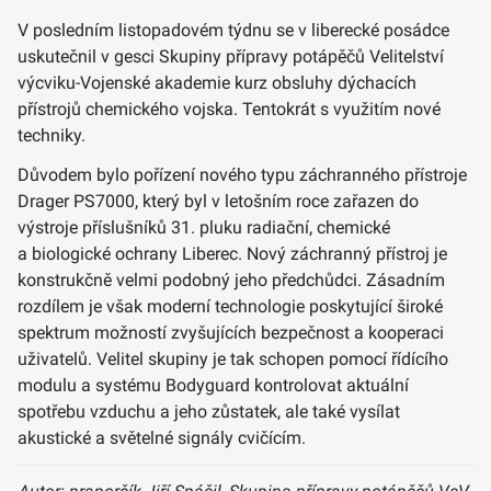
V posledním listopadovém týdnu se v liberecké posádce
uskutečnil v gesci Skupiny přípravy potápěčů Velitelství
výcviku-Vojenské akademie kurz obsluhy dýchacích
přístrojů chemického vojska. Tentokrát s využitím nové
techniky.
Důvodem bylo pořízení nového typu záchranného přístroje
Drager PS7000, který byl v letošním roce zařazen do
výstroje příslušníků 31. pluku radiační, chemické
a biologické ochrany Liberec. Nový záchranný přístroj je
konstrukčně velmi podobný jeho předchůdci. Zásadním
rozdílem je však moderní technologie poskytující široké
spektrum možností zvyšujících bezpečnost a kooperaci
uživatelů. Velitel skupiny je tak schopen pomocí řídícího
modulu a systému Bodyguard kontrolovat aktuální
spotřebu vzduchu a jeho zůstatek, ale také vysílat
akustické a světelné signály cvičícím.