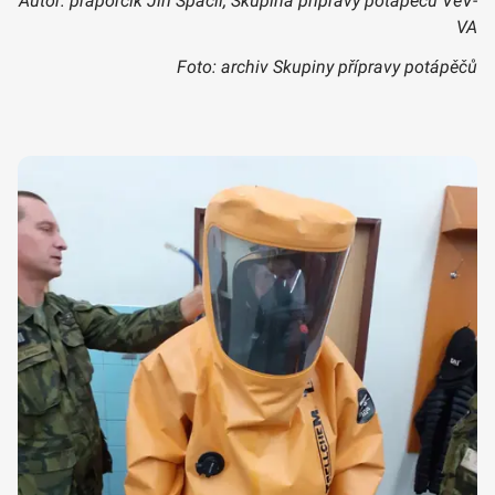
Autor: praporčík Jiří Spáčil, Skupina přípravy potápěčů VeV-
VA
Foto: archiv Skupiny přípravy potápěčů