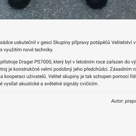
sádce uskutečnil v gesci Skupiny přípravy potápěčů Velitelství
s využitím nové techniky.
stroje Drager PS7000, který byl v letošním roce zařazen do výs
stroj je konstrukčně velmi podobný jeho předchůdci. Zásadním r
a kooperaci uživatelů. Velitel skupiny je tak schopen pomocí ř
é vysílat akustické a světelné signály cvičícím.
Autor: prap