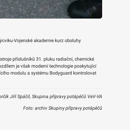
 výcviku-Vojenské akademie kurz obsluhy
troje příslušníků 31. pluku radiační, chemické
ozdílem je však moderní technologie poskytující
ídícího modulu a systému Bodyguard kontrolovat
orčík Jiří Spáčil, Skupina přípravy potápěčů VeV-VA
Foto: archiv Skupiny přípravy potápěčů