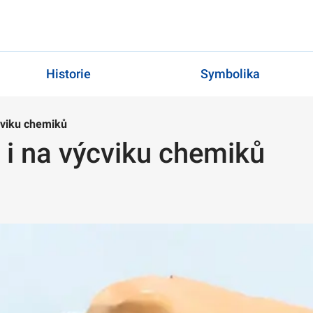
Historie
Symbolika
ýcviku chemiků
i i na výcviku chemiků