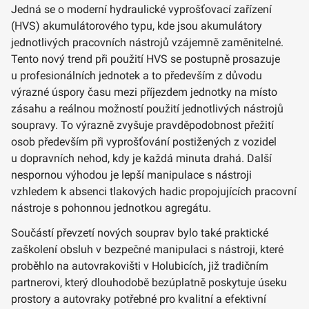
Jedná se o moderní hydraulické vyprošťovací zařízení
(HVS) akumulátorového typu, kde jsou akumulátory
jednotlivých pracovních nástrojů vzájemně zaměnitelné.
Tento nový trend při použití HVS se postupně prosazuje
u profesionálních jednotek a to především z důvodu
výrazné úspory času mezi příjezdem jednotky na místo
zásahu a reálnou možností použití jednotlivých nástrojů
soupravy. To výrazně zvyšuje pravděpodobnost přežití
osob především při vyprošťování postižených z vozidel
u dopravních nehod, kdy je každá minuta drahá. Další
nespornou výhodou je lepší manipulace s nástroji
vzhledem k absenci tlakových hadic propojujících pracovní
nástroje s pohonnou jednotkou agregátu.
Součástí převzetí nových souprav bylo také praktické
zaškolení obsluh v bezpečné manipulaci s nástroji, které
proběhlo na autovrakovišti v Holubicích, již tradičním
partnerovi, který dlouhodobě bezúplatně poskytuje úseku
prostory a autovraky potřebné pro kvalitní a efektivní