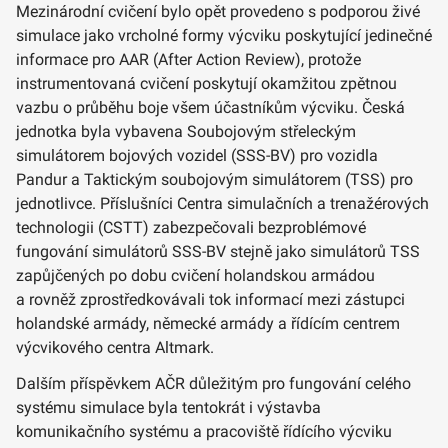
Mezinárodní cvičení bylo opět provedeno s podporou živé
simulace jako vrcholné formy výcviku poskytující jedinečné
informace pro AAR (After Action Review), protože
instrumentovaná cvičení poskytují okamžitou zpětnou
vazbu o průběhu boje všem účastníkům výcviku. Česká
jednotka byla vybavena Soubojovým střeleckým
simulátorem bojových vozidel (SSS-BV) pro vozidla
Pandur a Taktickým soubojovým simulátorem (TSS) pro
jednotlivce. Příslušníci Centra simulačních a trenažérových
technologii (CSTT) zabezpečovali bezproblémové
fungování simulátorů SSS-BV stejně jako simulátorů TSS
zapůjčených po dobu cvičení holandskou armádou
a rovněž zprostředkovávali tok informací mezi zástupci
holandské armády, německé armády a řídícím centrem
výcvikového centra Altmark.
Dalším příspěvkem AČR důležitým pro fungování celého
systému simulace byla tentokrát i výstavba
komunikačního systému a pracoviště řídícího výcviku