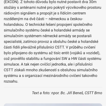
(EXCON). Z tohoto důvodu bylo nutné postavit dva 30m
stožáry s anténami nutné pro pokrytí výcvikového prostoru
rádiovým signálem a propojit je s řídícím centrem
rozděleným na dvě části – německou a českou-
holandskou. O technické řešení propojení společného
simulačního systému české a holandské armády se
simulačním systémem německé armády se postarali
specialisté, zatímco provoz a obsluhu české a holandské
části řídili převážně příslušníci CSTT. V průběhu cvičení
bylo připojeno do systému až tisíc entit (vojáků a vozidel),
což prověřilo stabilitu a fungování SW a HW části systému
simulace. A tak nejen cvičící jednotka, ale i příslušníci
CSTT získali mnoho zkušeností s obsluhou simulačního
systému a s organizací mezinárodního cvičení takového
rozsahu.
Text a foto: npor. Bc. Jiří Beneš, CSTT Brno