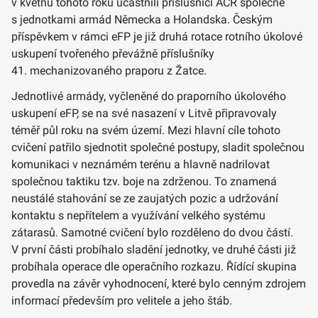
v květnu tohoto roku účastnili příslušníci AČR společně
s jednotkami armád Německa a Holandska. Českým
příspěvkem v rámci eFP je již druhá rotace rotního úkolové
uskupení tvořeného převážně příslušníky
41. mechanizovaného praporu z Žatce.
Jednotlivé armády, vyčleněné do praporního úkolového
uskupení eFP, se na své nasazení v Litvě připravovaly
téměř půl roku na svém území. Mezi hlavní cíle tohoto
cvičení patřilo sjednotit společné postupy, sladit společnou
komunikaci v neznámém terénu a hlavně nadrilovat
společnou taktiku tzv. boje na zdrženou. To znamená
neustálé stahování se ze zaujatých pozic a udržování
kontaktu s nepřítelem a využívání velkého systému
zátarasů. Samotné cvičení bylo rozděleno do dvou částí.
V první části probíhalo sladění jednotky, ve druhé části již
probíhala operace dle operačního rozkazu. Řídící skupina
provedla na závěr vyhodnocení, které bylo cenným zdrojem
informací především pro velitele a jeho štáb.