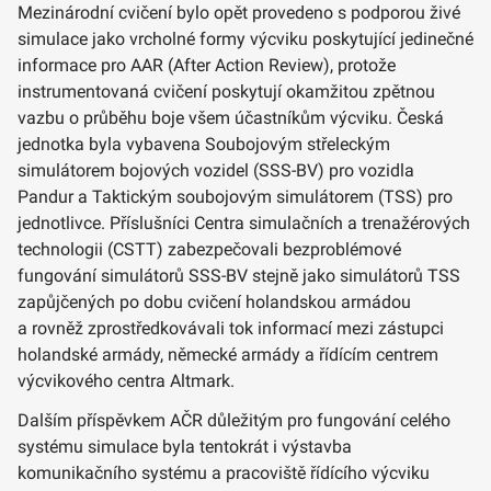
Mezinárodní cvičení bylo opět provedeno s podporou živé
simulace jako vrcholné formy výcviku poskytující jedinečné
informace pro AAR (After Action Review), protože
instrumentovaná cvičení poskytují okamžitou zpětnou
vazbu o průběhu boje všem účastníkům výcviku. Česká
jednotka byla vybavena Soubojovým střeleckým
simulátorem bojových vozidel (SSS-BV) pro vozidla
Pandur a Taktickým soubojovým simulátorem (TSS) pro
jednotlivce. Příslušníci Centra simulačních a trenažérových
technologii (CSTT) zabezpečovali bezproblémové
fungování simulátorů SSS-BV stejně jako simulátorů TSS
zapůjčených po dobu cvičení holandskou armádou
a rovněž zprostředkovávali tok informací mezi zástupci
holandské armády, německé armády a řídícím centrem
výcvikového centra Altmark.
Dalším příspěvkem AČR důležitým pro fungování celého
systému simulace byla tentokrát i výstavba
komunikačního systému a pracoviště řídícího výcviku