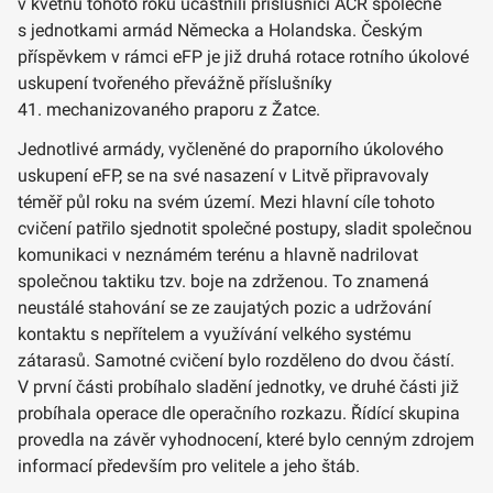
v květnu tohoto roku účastnili příslušníci AČR společně
s jednotkami armád Německa a Holandska. Českým
příspěvkem v rámci eFP je již druhá rotace rotního úkolové
uskupení tvořeného převážně příslušníky
41. mechanizovaného praporu z Žatce.
Jednotlivé armády, vyčleněné do praporního úkolového
uskupení eFP, se na své nasazení v Litvě připravovaly
téměř půl roku na svém území. Mezi hlavní cíle tohoto
cvičení patřilo sjednotit společné postupy, sladit společnou
komunikaci v neznámém terénu a hlavně nadrilovat
společnou taktiku tzv. boje na zdrženou. To znamená
neustálé stahování se ze zaujatých pozic a udržování
kontaktu s nepřítelem a využívání velkého systému
zátarasů. Samotné cvičení bylo rozděleno do dvou částí.
V první části probíhalo sladění jednotky, ve druhé části již
probíhala operace dle operačního rozkazu. Řídící skupina
provedla na závěr vyhodnocení, které bylo cenným zdrojem
informací především pro velitele a jeho štáb.