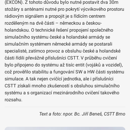
(EXCON). Z tohoto důvodu bylo nutné postavit dva 30m
stožáry s anténami nutné pro pokrytí výcvikového prostoru
rádiovým signálem a propojit je s řídícím centrem
rozděleným na dvě části – německou a českou-
holandskou. O technické řešení propojení společného
simulačního systému české a holandské armády se
simulačním systémem německé armády se postarali
specialisté, zatímco provoz a obsluhu české a holandské
části řídili převážně příslušníci CSTT. V průběhu cvičení
bylo připojeno do systému až tisíc entit (vojáků a vozidel),
což prověřilo stabilitu a fungování SW a HW části systému
simulace. A tak nejen cvičící jednotka, ale i příslušníci
CSTT získali mnoho zkušeností s obsluhou simulačního
systému a s organizací mezinárodního cvičení takového
rozsahu.
Text a foto: npor. Bc. Jiří Beneš, CSTT Brno