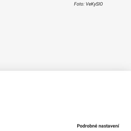
Foto: VeKySIO
Verze 1.2.2
Použitý
Design Systém
4.6.3
Podrobné nastavení