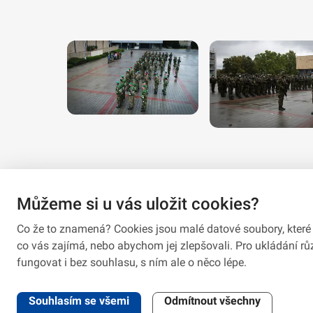
Můžeme si u vás uložit cookies?
Co že to znamená? Cookies jsou malé datové soubory, které 
co vás zajímá, nebo abychom jej zlepšovali. Pro ukládání 
fungovat i bez souhlasu, s ním ale o něco lépe.
2026 © VeV-VA Vyškov • Informace jsou poskytovány v soula
Souhlasím se všemi
Odmítnout všechny