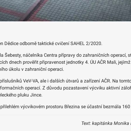
ren Dědice odborně taktické cvičení SAHEL 2/2020.
la Šebesty, náčelníka Centra přípravy do zahraničních operací,
cích dnech prověřit připravenost jednotky 4. ÚU AČR Mali, jejím
ního úkolu v zahraniční operaci.
z příslušníků VeV-VA, ale i dalších útvarů a zařízení AČR. Na tomt
informačních operací. Z důvodu pozastavení výcviku aktivní zálohy
eleckého pluku Jince.
a přilehlém výcvikovém prostoru Březina se účastní bezmála 160
Text: kapitánka Monika 