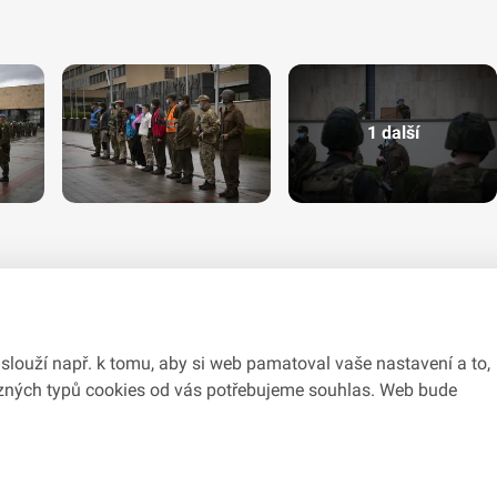
1 další
slouží např. k tomu, aby si web pamatoval vaše nastavení a to,
různých typů cookies od vás potřebujeme souhlas. Web bude
du se zákonem č.
106/1999
Sb., o svobodném přístupu k informacím.