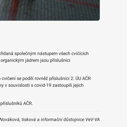
 střídaná společným nástupem všech cvičících
ž organickým jádrem jsou příslušníci
o cvičení se podílí rovněž příslušníci 2. ÚU AČR
 v souvislosti s covid-19 zastoupili jejich
 příslušníků AČR.
Nováková, tisková a informační důstojnice VeV-VA