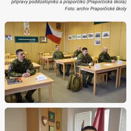
přípravy poddůstojníků a praporčíků (Praporčická škola)
Foto: archiv Praporčické školy