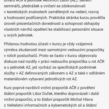
útvarů AČR a jednotek Aktivních záloh (AZ). Během
seminářů, přednášek a cvičení se zdokonalovali
v teoretických znalostech zaměřených na vedení, rozvoj
a hodnocení podřízených. Praktická stránka kurzu prověřila
úroveň prezentačních dovedností a schopnost obhajoby
vlastních návrhů opatření ke stabilizaci personální situace
u svých jednotek.
Přidanou hodnotou účasti v kurzu je vždy vzájemná
výměna zkušeností mezi samotnými vedoucími praporčíky
v rolích posluchačů. Proto se často v kurzu objevovala
diskuze nad rozdíly v práci vedoucího praporčíka u rot AČR
a u jednotek AZ, jež vychází ze specifických podmínek
služby v AZ definovaných zákonem o AZ a také v odlišném
materiálovém vybavení jednotlivých rot AZ.
Kurz poprvé navštívil vrchní praporčík AČR z pověření
štábní praporčík Libor Dufek, kterého doprovázeli i další
vrchní praporčíci, a to štábní praporčík Michal Hlava
z Velitelství informačních a kybernetických sil a štábní