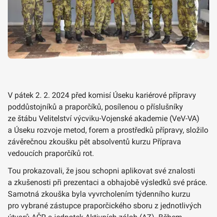
V pátek 2. 2. 2024 před komisí Úseku kariérové přípravy
poddůstojníků a praporčíků, posílenou o příslušníky
ze štábu Velitelství výcviku-Vojenské akademie (VeV-VA)
a Úseku rozvoje metod, forem a prostředků přípravy, složilo
závěrečnou zkoušku pět absolventů kurzu Příprava
vedoucích praporčíků rot.
Tou prokazovali, že jsou schopni aplikovat své znalosti
a zkušenosti při prezentaci a obhajobě výsledků své práce.
Samotná zkouška byla vyvrcholením týdenního kurzu
pro vybrané zástupce praporčického sboru z jednotlivých