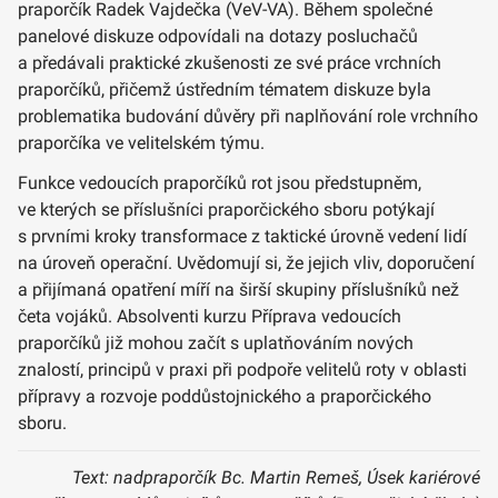
praporčík Radek Vajdečka (VeV-VA). Během společné
panelové diskuze odpovídali na dotazy posluchačů
a předávali praktické zkušenosti ze své práce vrchních
praporčíků, přičemž ústředním tématem diskuze byla
problematika budování důvěry při naplňování role vrchního
praporčíka ve velitelském týmu.
Funkce vedoucích praporčíků rot jsou předstupněm,
ve kterých se příslušníci praporčického sboru potýkají
s prvními kroky transformace z taktické úrovně vedení lidí
na úroveň operační. Uvědomují si, že jejich vliv, doporučení
a přijímaná opatření míří na širší skupiny příslušníků než
četa vojáků. Absolventi kurzu Příprava vedoucích
praporčíků již mohou začít s uplatňováním nových
znalostí, principů v praxi při podpoře velitelů roty v oblasti
přípravy a rozvoje poddůstojnického a praporčického
sboru.
Text: nadpraporčík Bc. Martin Remeš, Úsek kariérové