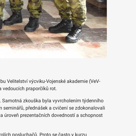
ábu Velitelství výcviku-Vojenské akademie (VeV-
a vedoucích praporčíků rot.
áce. Samotná zkouška byla vyvrcholením týdenního
m seminářů, přednášek a cvičení se zdokonalovali
ila úroveň prezentačních dovedností a schopnost
lích posluchačů. Proto se často v kurzu