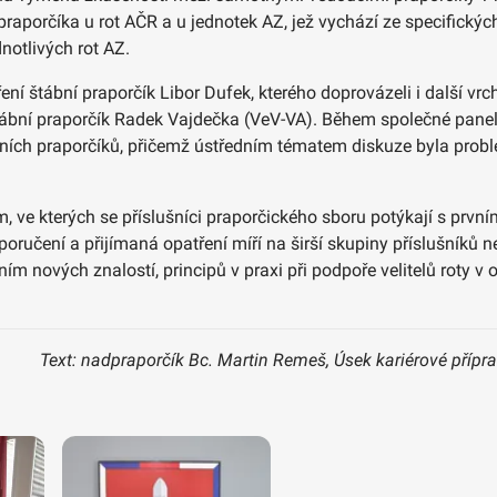
 praporčíka u rot AČR a u jednotek AZ, jež vychází ze specific
notlivých rot AZ.
ení štábní praporčík Libor Dufek, kterého doprovázeli i další vrc
a štábní praporčík Radek Vajdečka (VeV-VA). Během společné pan
chních praporčíků, přičemž ústředním tématem diskuze byla prob
 ve kterých se příslušníci praporčického sboru potýkají s prvním
oporučení a přijímaná opatření míří na širší skupiny příslušníků 
m nových znalostí, principů v praxi při podpoře velitelů roty v 
Text: nadpraporčík Bc. Martin Remeš, Úsek kariérové přípr