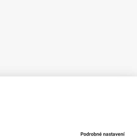
Verze 1.2.2
Použitý
Design Systém
4.6.3
Podrobné nastavení