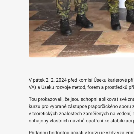
V pátek 2. 2. 2024 před komisí Úseku kariérové př
VA) a Úseku rozvoje metod, forem a prostředků pří
Tou prokazovali, že jsou schopni aplikovat své z
kurzu pro vybrané zástupce praporčického sboru z
v teoretických znalostech zaměřených na vedení, 
obhajoby vlastních návrhů opatření ke stabilizaci 
Přidanou hodnotou účasti v kurzu je vždy vzájem