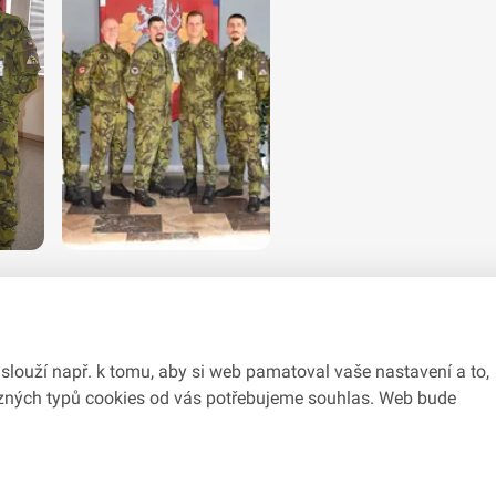
slouží např. k tomu, aby si web pamatoval vaše nastavení a to,
různých typů cookies od vás potřebujeme souhlas. Web bude
du se zákonem č.
106/1999
Sb., o svobodném přístupu k informacím.