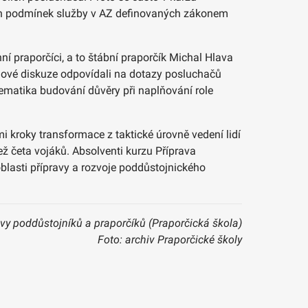
kých podmínek služby v AZ definovaných zákonem
hní praporčíci, a to štábní praporčík Michal Hlava
elové diskuze odpovídali na dotazy posluchačů
lematika budování důvěry při naplňování role
i kroky transformace z taktické úrovně vedení lidí
než četa vojáků. Absolventi kurzu Příprava
oblasti přípravy a rozvoje poddůstojnického
avy poddůstojníků a praporčíků (Praporčická škola)
Foto: archiv Praporčické školy