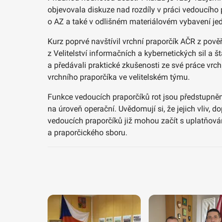
objevovala diskuze nad rozdíly v práci vedoucího
o AZ a také v odlišném materiálovém vybavení jed
Kurz poprvé navštívil vrchní praporčík AČR z pověř
z Velitelství informačních a kybernetických sil 
a předávali praktické zkušenosti ze své práce vr
vrchního praporčíka ve velitelském týmu.
Funkce vedoucích praporčíků rot jsou předstupněm,
na úroveň operační. Uvědomují si, že jejich vliv, d
vedoucích praporčíků již mohou začít s uplatňování
a praporčického sboru.