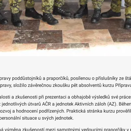
ípravy poddůstojníků a praporčíků, posílenou o příslušníky ze št
pravy, složilo závěrečnou zkoušku pět absolventů kurzu Příprav
nalosti a zkušenosti při prezentaci a obhajobě výsledků své pr
 jednotlivých útvarů AČR a jednotek Aktivních záloh (AZ). Běhe
rozvoj a hodnocení podřízených. Praktická stránka kurzu prověř
personální situace u svých jednotek.
ná výměna zkušeností mezi samotnými vedoucími praporčíky v ro