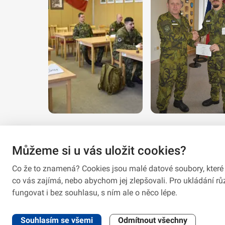
Můžeme si u vás uložit cookies?
Co že to znamená? Cookies jsou malé datové soubory, které 
co vás zajímá, nebo abychom jej zlepšovali. Pro ukládání 
fungovat i bez souhlasu, s ním ale o něco lépe.
2026 © VeV-VA Vyškov • Informace jsou poskytovány v soula
Souhlasím se všemi
Odmítnout všechny