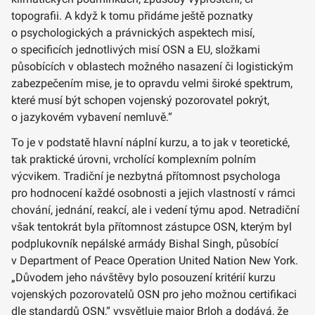
topografii. A když k tomu přidáme ještě poznatky
o psychologických a právnických aspektech misí,
o specificích jednotlivých misí OSN a EU, složkami
působících v oblastech možného nasazení či logistickým
zabezpečením mise, je to opravdu velmi široké spektrum,
které musí být schopen vojenský pozorovatel pokrýt,
o jazykovém vybavení nemluvě.“
To je v podstatě hlavní náplní kurzu, a to jak v teoretické,
tak praktické úrovni, vrcholící komplexním polním
výcvikem. Tradiční je nezbytná přítomnost psychologa
pro hodnocení každé osobnosti a jejich vlastností v rámci
chování, jednání, reakcí, ale i vedení týmu apod. Netradiční
však tentokrát byla přítomnost zástupce OSN, kterým byl
podplukovník nepálské armády Bishal Singh, působící
v Department of Peace Operation United Nation New York.
„Důvodem jeho návštěvy bylo posouzení kritérií kurzu
vojenských pozorovatelů OSN pro jeho možnou certifikaci
dle standardů OSN,“ vysvětluje major Brloh a dodává, že