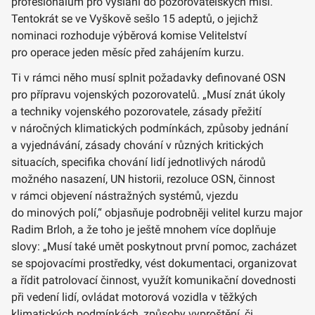
profesionálům pro vyslání do pozorovatelských misí.
Tentokrát se ve Vyškově sešlo 15 adeptů, o jejichž
nominaci rozhoduje výběrová komise Velitelství
pro operace jeden měsíc před zahájením kurzu.
Ti v rámci něho musí splnit požadavky definované OSN
pro přípravu vojenských pozorovatelů. „Musí znát úkoly
a techniky vojenského pozorovatele, zásady přežití
v náročných klimatických podmínkách, způsoby jednání
a vyjednávání, zásady chování v různých kritických
situacích, specifika chování lidí jednotlivých národů
možného nasazení, UN historii, rezoluce OSN, činnost
v rámci objevení nástražných systémů, vjezdu
do minových polí,“ objasňuje podrobněji velitel kurzu major
Radim Brloh, a že toho je ještě mnohem více doplňuje
slovy: „Musí také umět poskytnout první pomoc, zacházet
se spojovacími prostředky, vést dokumentaci, organizovat
a řídit patrolovací činnost, využít komunikační dovednosti
při vedení lidí, ovládat motorová vozidla v těžkých
klimatických podmínkách, způsoby vyproštění, či