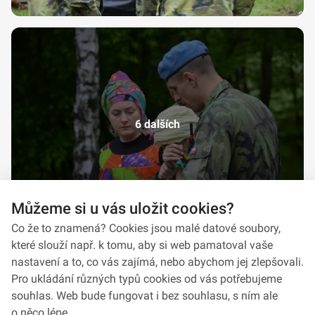
6 dalších
Můžeme si u vás uložit cookies?
Co že to znamená? Cookies jsou malé datové soubory,
které slouží např. k tomu, aby si web pamatoval vaše
nastavení a to, co vás zajímá, nebo abychom jej zlepšovali.
Pro ukládání různých typů cookies od vás potřebujeme
souhlas. Web bude fungovat i bez souhlasu, s ním ale
o něco lépe.