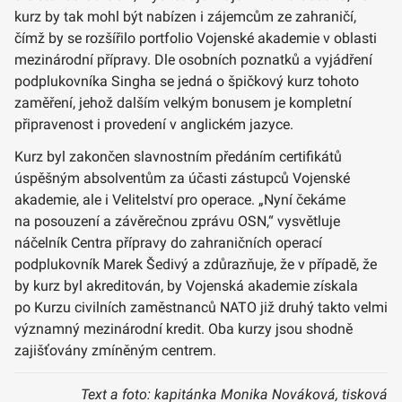
kurz by tak mohl být nabízen i zájemcům ze zahraničí,
čímž by se rozšířilo portfolio Vojenské akademie v oblasti
mezinárodní přípravy. Dle osobních poznatků a vyjádření
podplukovníka Singha se jedná o špičkový kurz tohoto
zaměření, jehož dalším velkým bonusem je kompletní
připravenost i provedení v anglickém jazyce.
Kurz byl zakončen slavnostním předáním certifikátů
úspěšným absolventům za účasti zástupců Vojenské
akademie, ale i Velitelství pro operace. „Nyní čekáme
na posouzení a závěrečnou zprávu OSN,“ vysvětluje
náčelník Centra přípravy do zahraničních operací
podplukovník Marek Šedivý a zdůrazňuje, že v případě, že
by kurz byl akreditován, by Vojenská akademie získala
po Kurzu civilních zaměstnanců NATO již druhý takto velmi
významný mezinárodní kredit. Oba kurzy jsou shodně
zajišťovány zmíněným centrem.
Text a foto: kapitánka Monika Nováková, tisková