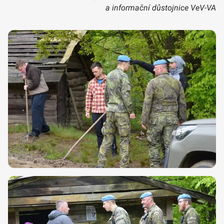
a informační důstojnice VeV-VA