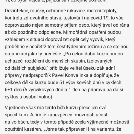
Dezinfekce, roušky, ochranné rukavice, měření teploty,
kontrola zdravotního stavu, testování na covid-19, to vše
doprovázelo nejen samotný příjem osob, který trval od rána
až do pozdního odpoledne. Mimořádná opatření budou
vzhledem k situaci doprovázet opět celý výcvik, který
proběhne v nepřetržitém šestitýdenním režimu a se stejnou
organizací jako ty předešlé. „Po celou dobu kurzu budou
uchazeči rozděleni do menších skupin, izolovaných
od dalších subjektů,“ přibližuje velitel úseku základní
přípravy nadpraporčík Pavel Konvalinka a doplňuje, že
celková délka kurzu bude 51 výcvikových dnů v cyklech
6+1 den (6 výcvikových dnů a 1 den na přípravu na další
cyklus a osobní volno).
V jednom však má tento běh kurzu přece jen své
specifikum. A tím je zabezpečení možnosti účasti
na volbách, tedy v tomto případě zcela výjimečné možnosti
opuštění kasáren. „Jsme tak připraveni i na variantu, že