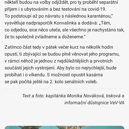
někteří budou na volby odjíždět, pro ty proběhl separátní
příjem i s ubytováním a bez testování na covid-19.
To podstoupí až po návratu s následnou karanténou,“
vysvětluje nadpraporčík Konvalinka a dodává: „Těm,
co odjedou, sice něco uteče, ale všechno je nachystáno tak,
že to společně zvládneme a doženeme.“
Zatímco část tedy v pátek večer kurz na několik hodin
opustí, ti zbývající se budou plně věnovat jeho programu,
v rámci něhož je jednou z nejdůležitějších a prvotních
součástí jejich vystrojení. Aby bylo co nejrychlejší, bude
probíhat i o víkendu. S možností opustit kasárna
se pak počítá ještě na 2. kolo senátních voleb.
Text a foto: kapitánka Monika Nováková, tisková a
informační důstojnice VeV-VA