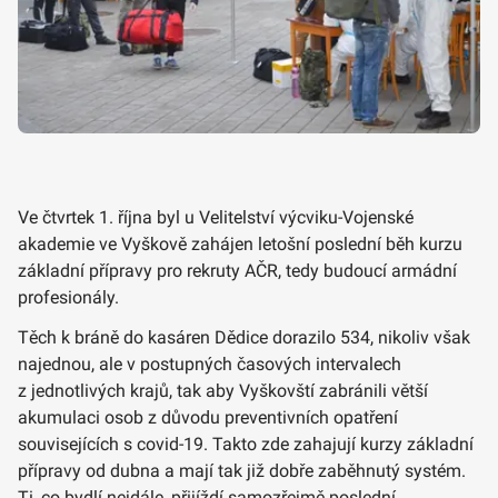
Ve čtvrtek 1. října byl u Velitelství výcviku-Vojenské
akademie ve Vyškově zahájen letošní poslední běh kurzu
základní přípravy pro rekruty AČR, tedy budoucí armádní
profesionály.
Těch k bráně do kasáren Dědice dorazilo 534, nikoliv však
najednou, ale v postupných časových intervalech
z jednotlivých krajů, tak aby Vyškovští zabránili větší
akumulaci osob z důvodu preventivních opatření
souvisejících s covid-19. Takto zde zahajují kurzy základní
přípravy od dubna a mají tak již dobře zaběhnutý systém.
Ti, co bydlí nejdále, přijíždí samozřejmě poslední.