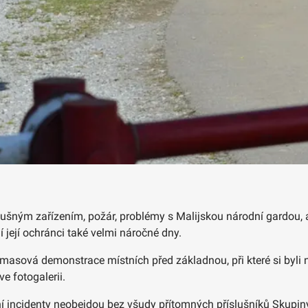
ušným zařízením, požár, problémy s Malijskou národní gardou, 
 její ochránci také velmi náročné dny.
i masová demonstrace místních před základnou, při které si byli 
e fotogalerii.
í incidenty neobejdou bez všudy přítomných příslušníků Skupiny 