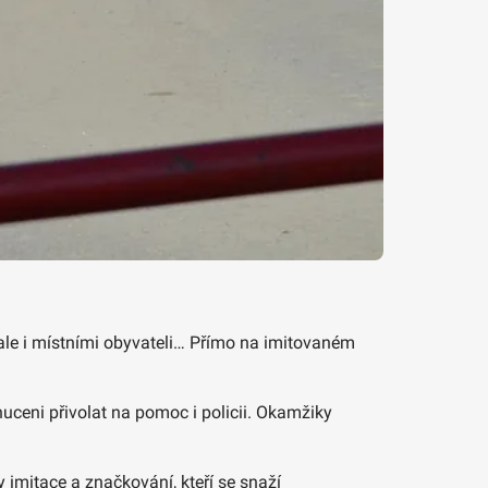
ale i místními obyvateli… Přímo na imitovaném
nuceni přivolat na pomoc i policii. Okamžiky
imitace a značkování, kteří se snaží