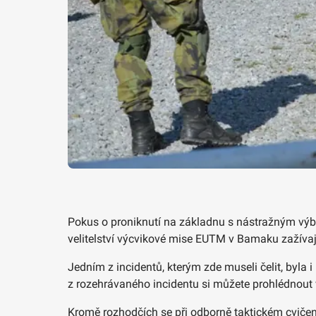
Pokus o proniknutí na základnu s nástražným výb
velitelství výcvikové mise EUTM v Bamaku zažívají
Jedním z incidentů, kterým zde museli čelit, byla 
z rozehrávaného incidentu si můžete prohlédnout v
Kromě rozhodčích se při odborně taktickém cvičen