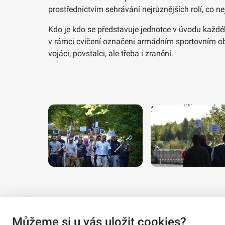
prostřednictvím sehrávání nejrůznějších rolí, co ne
Kdo je kdo se představuje jednotce v úvodu každéh
v rámci cvičení označeni armádním sportovním oble
vojáci, povstalci, ale třeba i zranění.
Můžeme si u vás uložit cookies?