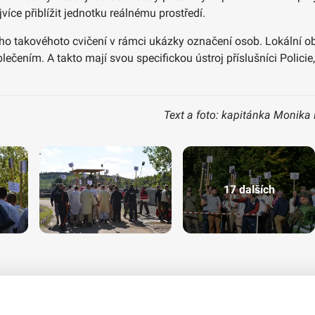
jvíce přiblížit jednotku reálnému prostředí.
o takovéhoto cvičení v rámci ukázky označení osob. Lokální oby
čením. A takto mají svou specifickou ústroj příslušníci Policie
Text a foto: kapitánka Monika
17 dalších