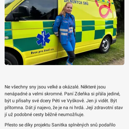
Ne všechny sny jsou velké a okázalé. Některé jsou
nenápadné a velmi skromné. Paní Zdeňka si přála jediné,
být u přísahy své dcery Péti ve Vyškově. Jen ji vidět. Být
přítomna. Dát jí najevo, že je na ni hrdá. Její zdravotní stav
jí už podobné cesty běžně neumožňuje.
Přesto se díky projektu Sanitka splněných snů podařilo