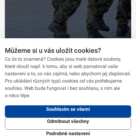
Můžeme si u vás uložit cookies?
Co že to znamená? Cookies jsou malé datové soubory,
které slouží např. k tomu, aby si web pamatoval vaše
nastavení a to, co vás zajímá, nebo abychom jej zlepšovali.
Pro ukládání různých typů cookies od vás potřebujeme
souhlas. Web bude fungovat i bez souhlasu, s ním ale
o něco lépe.
Souhlasím se všemi
Odmítnout všechny
2026 © VeV-VA Vyškov • Informace jsou poskytovány v souladu se zákonem
č.
106/1999
Sb., o svobodném přístupu k informacím.
Verze 1.2.2
Použitý
Design Systém
4.6.3
Podrobné nastavení