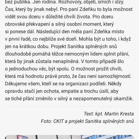
bez publika. Jen rodina. Rozhovory, objetí, smích i slzy.
Čas, který by jinak nebyl. Pro paní Zdeňku to byla možnost
vidět svou dceru v důležité chvíli života. Pro dceru
obrovské překvapení a silný osobní moment, který
si ponese dál. Následující den měla paní Zdeňka místo
v první řadě, co nejblíže své dceři. Mohla být u toho, i když
jen na krátkou dobu. Projekt Sanitka splněných snů
dlouhodobě pomáhá těžce nemocným lidem splnit přání,
která by jinak zůstala nenaplněná. V tomto případě šlo
o jednoduchou věc, být spolu. O možnost prožít chvíli,
která má hodnotu právě proto, že čas není samozřejmostí.
Děkujeme všem, kteří se na organizaci podíleli. Někdy
opravdu stačí jen ochota, empatie a trochu úsilí, aby
se tiché přání změnilo v silný a nezapomenutelný okamžik.
Text: kpt. Martin Kresta
Foto: CKIT a projekt Sanitka splněných snů