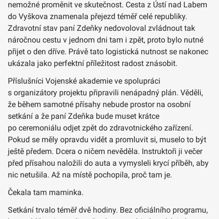
nemožné proměnit ve skutečnost. Cesta z Ústí nad Labem
do Vyškova znamenala přejezd téměř celé republiky.
Zdravotní stav paní Zdeňky nedovoloval zvládnout tak
náročnou cestu v jednom dni tam i zpět, proto bylo nutné
přijet o den dříve. Právě tato logistická nutnost se nakonec
ukázala jako perfektní příležitost radost znásobit.
Příslušníci Vojenské akademie ve spolupráci
s organizátory projektu připravili nenápadný plán. Věděli,
že během samotné přísahy nebude prostor na osobní
setkání a že paní Zdeňka bude muset krátce
po ceremoniálu odjet zpět do zdravotnického zařízení.
Pokud se měly opravdu vidět a promluvit si, muselo to být
ještě předem. Dcera o ničem nevěděla. Instruktoři ji večer
před přísahou naložili do auta a vymysleli krycí příběh, aby
nic netušila. Až na místě pochopila, proč tam je.
Čekala tam maminka.
Setkání trvalo téměř dvě hodiny. Bez oficiálního programu,