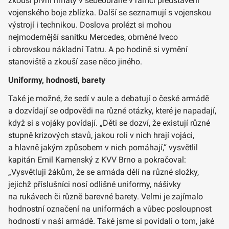
zkouší první hmaty v sebeobraně v rámci představení
vojenského boje zblízka. Další se seznamují s vojenskou
výstrojí i technikou. Doslova prolézt si mohou
nejmodernější sanitku Mercedes, obrněné Iveco
i obrovskou nákladní Tatru. A po hodině si vymění
stanoviště a zkouší zase něco jiného.
Uniformy, hodnosti, barety
Také je možné, že sedí v aule a debatují o české armádě
a dozvídají se odpovědi na různé otázky, které je napadají,
když si s vojáky povídají. „Děti se dozví, že existují různé
stupně krizových stavů, jakou roli v nich hrají vojáci,
a hlavně jakým způsobem v nich pomáhají,“ vysvětlil
kapitán Emil Kamenský z KVV Brno a pokračoval:
„Vysvětluji žákům, že se armáda dělí na různé složky,
jejichž příslušníci nosí odlišné uniformy, nášivky
na rukávech či různě barevné barety. Velmi je zajímalo
hodnostní označení na uniformách a vůbec posloupnost
hodností v naší armádě. Také jsme si povídali o tom, jaké