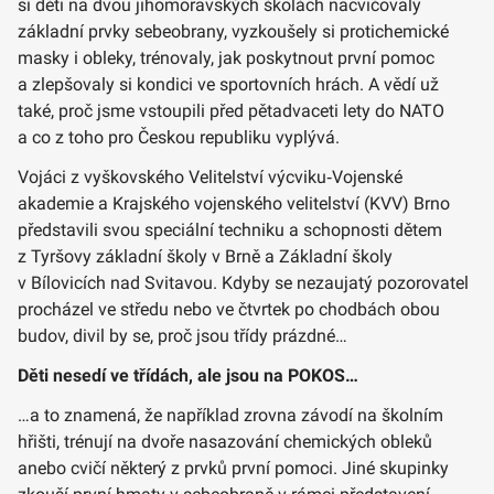
si děti na dvou jihomoravských školách nacvičovaly
základní prvky sebeobrany, vyzkoušely si protichemické
masky i obleky, trénovaly, jak poskytnout první pomoc
a zlepšovaly si kondici ve sportovních hrách. A vědí už
také, proč jsme vstoupili před pětadvaceti lety do NATO
a co z toho pro Českou republiku vyplývá.
Vojáci z vyškovského Velitelství výcviku‑Vojenské
akademie a Krajského vojenského velitelství (KVV) Brno
představili svou speciální techniku a schopnosti dětem
z Tyršovy základní školy v Brně a Základní školy
v Bílovicích nad Svitavou. Kdyby se nezaujatý pozorovatel
procházel ve středu nebo ve čtvrtek po chodbách obou
budov, divil by se, proč jsou třídy prázdné…
Děti nesedí ve třídách, ale jsou na POKOS…
…a to znamená, že například zrovna závodí na školním
hřišti, trénují na dvoře nasazování chemických obleků
anebo cvičí některý z prvků první pomoci. Jiné skupinky