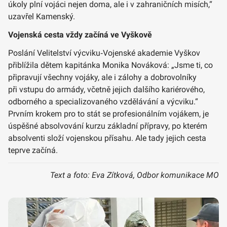
úkoly plní vojáci nejen doma, ale i v zahraničních misích,“
uzavřel Kamenský.
Vojenská cesta vždy začíná ve Vyškově
Poslání Velitelství výcviku‑Vojenské akademie Vyškov
přiblížila dětem kapitánka Monika Nováková: „Jsme ti, co
připravují všechny vojáky, ale i zálohy a dobrovolníky
při vstupu do armády, včetně jejich dalšího kariérového,
odborného a specializovaného vzdělávání a výcviku.“
Prvním krokem pro to stát se profesionálním vojákem, je
úspěšné absolvování kurzu základní přípravy, po kterém
absolventi složí vojenskou přísahu. Ale tady jejich cesta
teprve začíná.
Text a foto: Eva Zítková, Odbor komunikace MO