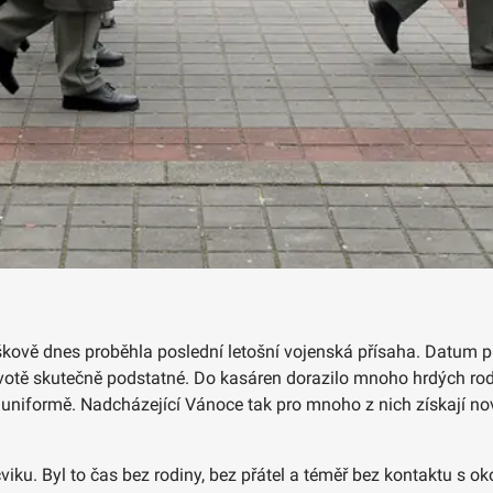
ově dnes proběhla poslední letošní vojenská přísaha. Datum př
 životě skutečně podstatné. Do kasáren dorazilo mnoho hrdých rod
v uniformě. Nadcházející Vánoce tak pro mnoho z nich získají nov
viku. Byl to čas bez rodiny, bez přátel a téměř bez kontaktu s o