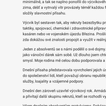
minimálně, a tak se naplno ponořili do výcvikové
zima, déšť a vytrvalý vítr provázely téměř každou 
složily slavnostní přísahu.
Výcvik byl sestaven tak, aby rekruty bezezbytku p
taktiky, spojovací, chemické i zdravotnické přípravy,
kasáren nebo ve vojenském újezdu Březina. Prošli 
zda dokážou své znalosti propojit a využít v reáln
Jeden z absolventů se s námi podělil o své dojmy.
jako vánoční dárek sám sobě. Už dlouho jsem chtěl
smysl. Moje rodina mě celou dobu podporovala a d
Dnešní přísaha představovala vyvrcholení jejich úsi
do společenství lidí, kteří považují obranu republ
služby, loajality a vzájemné podpory.
Dnešní den zároveň uzavřel výcvikový rok. Armáda
a přivítají další skupinu rekrutů, kteří se rozhodli
Všem dnešním absolventům gratulujeme. Dokázali js