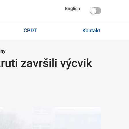
English
CPDT
Kontakt
iny
ti završili výcvik