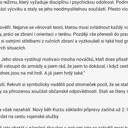
ho režimu, který vyžaduje disciplínu i psychickou odolnost. Pod
fázi výcviku a staly se jeho neodmyslitelnou součástí. Přesto ví
rověřil. Nejprve se věnovali teorii, kterou musí zvládnout každý
 práci se zbraní i orientaci v terénu. Později vše přenesli do prax
si ostrými střelbami z ručních zbraní a vyzkoušeli si také hod g
ých situacích.
 Jeho slova vystihují motivaci mnoha nováčků, kteří dnes přísah
 vstoupit do armády a jsem rád, že jsem to dokázal, i když ces
nes jsou na mě hrdí. A já jsem hrdý také.“
lí. Rekruti si symbolicky nadělili pod stromeček pocit, že se sta
iky za přirozenou součást občanské odpovědnosti. Stali se členy 
 však nezahálí. Nový běh Kurzu základní přípravy začíná už 2. 
 vydat na cestu vojenské služby.
te obstát v náročné zkoušce a právem jste se zařadili mezi ty, 