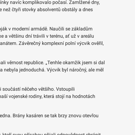
mínky navíc komplikovalo počasí. Zamlžené dny,
ce než čtyři stovky absolventů obstály a dnes
 voják v moderní armádě. Naučili se základům
e a většinu dní trávili v terénu, ať už v areálu
ranátem. Závěrečný komplexní polní výcvik ověřil,
ali věrnost republice. „Tenhle okamžik jsem si dal
ta nebyla jednoduchá. Výcvik byl náročný, ale měl
li součástí něčeho většího. Vstoupili
naší vojenské rodiny, která stojí na hodnotách
ledna. Brány kasáren se tak brzy znovu otevřou
kteří svou přísahou přijali odpovědnost chránit