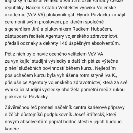
logistiky a dalších velitelů útvarů a složek Armády České
republiky. Náčelník štábu Velitelství výcviku‑Vojenské
akademie (VeV‑VA) plukovník gšt. Hynek Pavlačka zahájil
ceremonii svým proslovem, po kterém společně
s generálem Jírů a plukovníkem Radkem Hubačem,
zástupcem ředitele Agentury vojenského zdravotnictví,
předali odznaky a dekrety 146 úspěšným absolventům.
Pět z nich bylo navíc oceněno velitelem VeV-VA
za vynikající studijní výsledky a dalších pět za výtečné
plnění služebních povinností během kurzu. Nejlepším
posluchačem kurzu byla vyhlášena rotmistryně Iva K.,
příslušnice Agentury vojenského zdravotnictví, která za své
vynikající studijní výsledky obdržela pamětní meč z rukou
plukovníka Pavlačky.
Závěrečnou řeč pronesl náčelník centra kariérové přípravy
nižších důstojníků podplukovník Josef Střítecký, který
novým absolventům popřál hodně štěstí v jejich budoucí
kariéře.