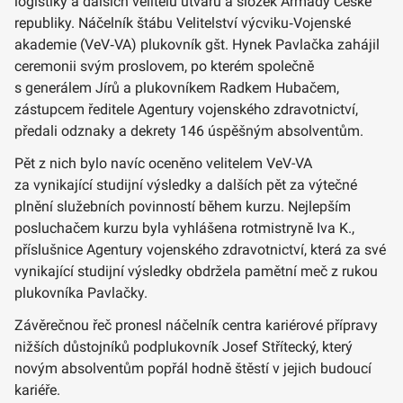
logistiky a dalších velitelů útvarů a složek Armády České
republiky. Náčelník štábu Velitelství výcviku‑Vojenské
akademie (VeV‑VA) plukovník gšt. Hynek Pavlačka zahájil
ceremonii svým proslovem, po kterém společně
s generálem Jírů a plukovníkem Radkem Hubačem,
zástupcem ředitele Agentury vojenského zdravotnictví,
předali odznaky a dekrety 146 úspěšným absolventům.
Pět z nich bylo navíc oceněno velitelem VeV-VA
za vynikající studijní výsledky a dalších pět za výtečné
plnění služebních povinností během kurzu. Nejlepším
posluchačem kurzu byla vyhlášena rotmistryně Iva K.,
příslušnice Agentury vojenského zdravotnictví, která za své
vynikající studijní výsledky obdržela pamětní meč z rukou
plukovníka Pavlačky.
Závěrečnou řeč pronesl náčelník centra kariérové přípravy
nižších důstojníků podplukovník Josef Střítecký, který
novým absolventům popřál hodně štěstí v jejich budoucí
kariéře.