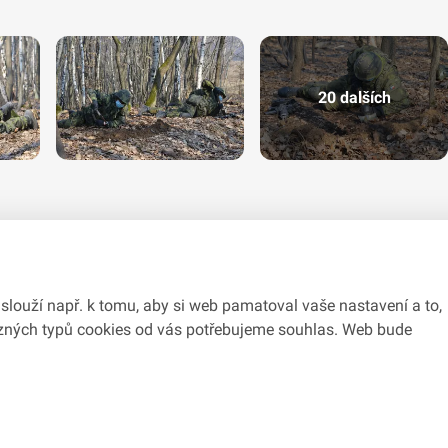
20 dalších
slouží např. k tomu, aby si web pamatoval vaše nastavení a to,
různých typů cookies od vás potřebujeme souhlas. Web bude
du se zákonem č.
106/1999
Sb., o svobodném přístupu k informacím.