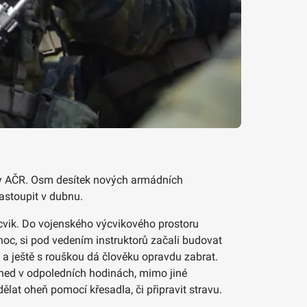
ruty AČR. Osm desítek nových armádních
nastoupit v dubnu.
ýcvik. Do vojenského výcvikového prostoru
noc, si pod vedením instruktorů začali budovat
ě a ještě s rouškou dá člověku opravdu zabrat.
ž hned v odpoledních hodinách, mimo jiné
lat oheň pomocí křesadla, či připravit stravu.