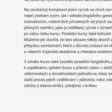
Na závěrečný komplexní polní výcvik na chvíli zaví
nejen jménem svým, ale i velitele brigádního gen
instruktorům, včetně těch přivelených od jiných so
přísných restrikcí, jako je oddělený výcvik v týmec
po celou dobu kurzu. Poslední kurzy také bohužel n
Můžeme jen doufat, že tato situace někdy skončí 
přibydou zaměstnání, která z důvodu izolace od o
a velením Vojenské akademie a interakce směrem k
V závěru kurzu také zaznělo poselství brigádního
k úspěšnému splnění kurzu s přáním zdaru v další 
vědomostech a dovednostech jednotlivce, který se 
další proces jejich vzdělávání v jednotce, nebo zd
zálohy a dobrovolníků, zahájíme v květnu.