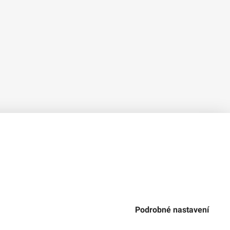
Verze 1.2.2
Použitý
Design Systém
4.6.3
Podrobné nastavení