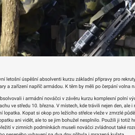
rvní letošní úspěšní absolventi kurzu základní přípravy pro rek
tvary a zařízení napříč armádou. K těm by měli po čerpání volna 
 absolvovali i armádní nováčci v závěru kurzu komplexní polní v
u ve středu 10. března. V místech, kde trávili nejen den, ale i 
ní lopatka. Kopat si okop pro ležícího střelce vleže v zmrzlé půd
opatku ani vidět, ale to se jim bohužel nesplnilo. Použili ji toti
přežití v zimních podmínkách museli nováčci zvládnout také rozdě
ího neseného vybavení na dva dny přibyla i mrazená kuřata…