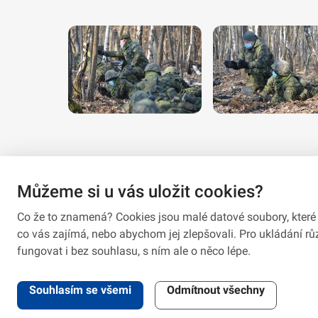
Můžeme si u vás uložit cookies?
Co že to znamená? Cookies jsou malé datové soubory, které 
co vás zajímá, nebo abychom jej zlepšovali. Pro ukládání 
fungovat i bez souhlasu, s ním ale o něco lépe.
2026 © VeV-VA Vyškov • Informace jsou poskytovány v soula
Souhlasím se všemi
Odmítnout všechny