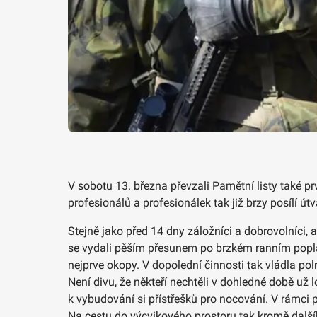
V sobotu 13. března převzali Pamětní listy také p
profesionálů a profesionálek tak již brzy posílí ú
Stejně jako před 14 dny záložníci a dobrovolníci,
se vydali pěším přesunem po brzkém ranním poplach
nejprve okopy. V dopolední činnosti tak vládla pol
Není divu, že někteří nechtěli v dohledné době už l
k vybudování si přístřešků pro nocování. V rámci 
Na cestu do výcvikového prostoru tak kromě dalš