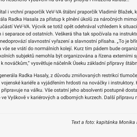
tal i vrchní praporčík VeV-VA štábní praporčík Vladimír Blažek, 
erála Radka Hasala za přístup k plnění úkolů za náročných mimo
učástí VeV-VA. Výcvik se totiž opět odehrával vzhledem k situaci
h i separace od ostatních. Veškerá tíha tak spočívala na instrukt
edoprovází slavnostní vyřazení a slavnostní přísaha. „To je břím
a vše se vrátí do normálních kolejí. Kurz tím pádem bude organ
kolních subjektů nemohla být organizována a řízena externími s
 nováčkům,“ vysvětluje náčelník Úseku základní přípravy štábn
 generála Radka Hasaly, z důvodu zmiňovaných restrikcí tlumočen
vojenské kariéře a vyjádřením hrdosti na nováčky i instruktory.
připravuje na válku. Vše ostatní jeho absolventi postupně dost
e ve Vyškově v kariérových a odborných kurzech. Další přípravu n
Text a foto: kapitánka Monika