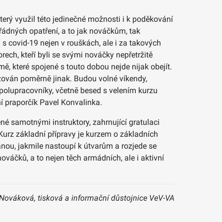
který využil této jedinečné možnosti i k poděkování
řádných opatření, a to jak nováčkům, tak
 s covid-19 nejen v rouškách, ale i za takových
orech, kteří byli se svými nováčky nepřetržitě
ě, které spojené s touto dobou nejde nijak obejít.
izován poměrně jinak. Budou volné víkendy,
polupracovníky, včetně besed s velením kurzu
í praporčík Pavel Konvalinka.
é samotnými instruktory, zahrnující gratulaci
 Kurz základní přípravy je kurzem o základních
anou, jakmile nastoupí k útvarům a rozjede se
ováčků, a to nejen těch armádních, ale i aktivní
 Nováková, tisková a informační důstojnice VeV-VA