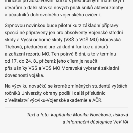
mířících po absolvování kurzu k předurčeným mateřským
útvarům a další stovka nových příslušníků aktivní zálohy
a účastníků dobrovolného vojenského cvičení.
Srpnovou novinkou bude pilotní kurz základní přípravy
speciálně připravený jen pro absolventy Vojenské střední
školy a Vyšší odborné školy (VSŠ a VOŠ MO) Moravská
Třebová, předurčené pro základní funkce u útvarů
a zařízení rezortu MO. Ten potrvá 8 dní, a to v termínu
od 17. do 24. 8., přičemž jeho cílem je naučit
příslušníky VSŠ a VOŠ MO Moravská vybrané základní
dovednosti vojáka.
Na výcviku nováčků se kromě zmíněných studentů vyšších
ročníků Univerzity obrany podílí i další příslušníci
z Velitelství výcviku-Vojenské akademie a AČR.
Text a foto: kapitánka Monika Nováková, tisková
a informační důstojnice VeV-VA