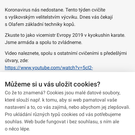
Koronavirus nás nedostane. Tento týden cvičíte
s vyškovským velitelstvím výcviku. Dnes vás čekají
s Olafem základní techniky kopů.
Zkuste to jako vicemistr Evropy 2019 v kyokushin karate.
Jsme armáda a spolu to zvládneme.
Video naleznete, spolu s ostatnímí cvičeními s předešlými
útvary, zde:
https://www.youtube.com/watch?v=5cI2-
chC59I&list=PLuhJ8-
1PdCjx6I8bzA0ZfFJOHkcU0E2wG&index=48
Můžeme si u vás uložit cookies?
Co že to znamená? Cookies jsou malé datové soubory,
které slouží např. k tomu, aby si web pamatoval vaše
nastavení a to, co vás zajímá, nebo abychom jej zlepšovali.
Pro ukládání různých typů cookies od vás potřebujeme
souhlas. Web bude fungovat i bez souhlasu, s ním ale
o něco lépe.