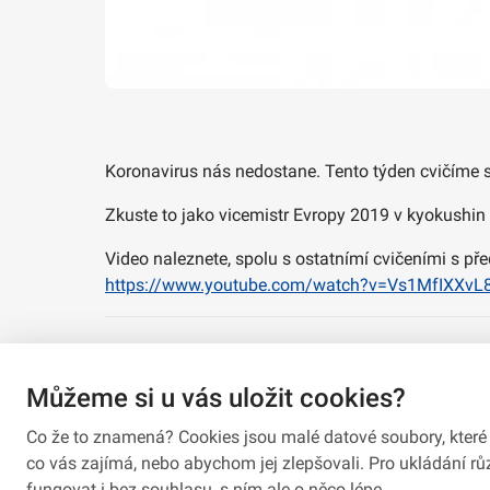
Koronavirus nás nedostane. Tento týden cvičíme 
Zkuste to jako vicemistr Evropy 2019 v kyokushi
Video naleznete, spolu s ostatnímí cvičeními s pře
https://www.youtube.com/watch?v=Vs1MfIXXvL
Můžeme si u vás uložit cookies?
Co že to znamená? Cookies jsou malé datové soubory, které 
co vás zajímá, nebo abychom jej zlepšovali. Pro ukládání 
fungovat i bez souhlasu, s ním ale o něco lépe.