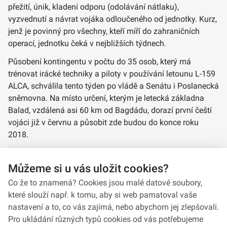
přežití, únik, kladení odporu (odolávání nátlaku),
vyzvednutí a návrat vojáka odloučeného od jednotky. Kurz,
jenž je povinný pro všechny, kteří míří do zahraničních
operací, jednotku čeká v nejbližších týdnech.
Působení kontingentu v počtu do 35 osob, který má
trénovat irácké techniky a piloty v používání letounu L-159
ALCA, schválila tento týden po vládě a Senátu i Poslanecká
sněmovna. Na místo určení, kterým je letecká základna
Balad, vzdálená asi 60 km od Bagdádu, dorazí první čeští
vojáci již v červnu a působit zde budou do konce roku
2018.
Autor: kapitán R. L.
Můžeme si u vás uložit cookies?
Zdroj:
www.army.cz
Co že to znamená? Cookies jsou malé datové soubory,
které slouží např. k tomu, aby si web pamatoval vaše
nastavení a to, co vás zajímá, nebo abychom jej zlepšovali.
Pro ukládání různých typů cookies od vás potřebujeme