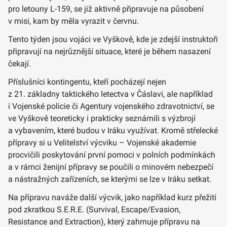
pro letouny L-159, se již aktivně připravuje na působení
v misi, kam by měla vyrazit v červnu.
Tento týden jsou vojáci ve Vyškově, kde je zdejší instruktoři
připravují na nejrůznější situace, které je během nasazení
čekají.
Příslušníci kontingentu, kteří pocházejí nejen
z 21. základny taktického letectva v Čáslavi, ale například
i Vojenské policie či Agentury vojenského zdravotnictví, se
ve Vyškově teoreticky i prakticky seznámili s výzbrojí
a vybavením, které budou v Iráku využívat. Kromě střelecké
přípravy si u Velitelství výcviku – Vojenské akademie
procvičili poskytování první pomoci v polních podmínkách
a v rámci ženijní přípravy se poučili o minovém nebezpečí
a nástražných zařízeních, se kterými se lze v Iráku setkat.
Na přípravu naváže další výcvik, jako například kurz přežití
pod zkratkou S.E.R.E. (Survival, Escape/Evasion,
Resistance and Extraction), který zahrnuje přípravu na