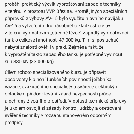
proběhl praktický výcvik vyprošťování zapadlé techniky
v terénu, v prostoru VVP Březina. Kromě jiných speciálních
přípravků z výbavy AV-15 bylo využito hlavního navijáku
AV-15 a vytvořením trojnásobného kladkostroje byl
z terénu vyprošťován „středně těžce“ zapadlý vyprošťovací
tank o celkové hmotnosti 47 000 kg. Tím si posluchači
nabyté znalosti ověřili v praxi. Zejména fakt, že
k vyproštění takto zapadlého tanku je potřebné vyvinout
sílu 330 kN (33.000 kg).
Cílem tohoto specializovaného kurzu je připravit
absolventy k plnění funkčních povinností jeřábníka,
vazače, evakuačního specialisty a svářeče elektrickým
obloukem při dodržování zásad bezpečnosti práce
a ochrany životního prostředí. V oblasti technické přípravy
je úkolem osvojit si zásady kontrol, údržby a ošetřování
svěřené techniky v rozsahu stanoveném odbornými
předpisy.