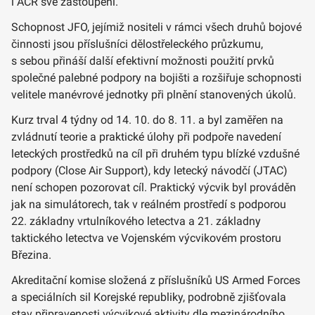
i AČR své zastoupení.
Schopnost JFO, jejímiž nositeli v rámci všech druhů bojové
činnosti jsou příslušníci dělostřeleckého průzkumu,
s sebou přináší další efektivní možnosti použití prvků
společné palebné podpory na bojišti a rozšiřuje schopnosti
velitele manévrové jednotky při plnění stanovených úkolů.
Kurz trval 4 týdny od 14. 10. do 8. 11. a byl zaměřen na
zvládnutí teorie a praktické úlohy při podpoře navedení
leteckých prostředků na cíl při druhém typu blízké vzdušné
podpory (Close Air Support), kdy letecký návodčí (JTAC)
není schopen pozorovat cíl. Praktický výcvik byl prováděn
jak na simulátorech, tak v reálném prostředí s podporou
22. základny vrtulníkového letectva a 21. základny
taktického letectva ve Vojenském výcvikovém prostoru
Březina.
Akreditační komise složená z příslušníků US Armed Forces
a speciálních sil Korejské republiky, podrobně zjišťovala
stav připravenosti výcvikové aktivity dle mezinárodního