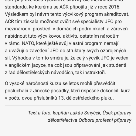
standardu, ke kterému se AČR připojila již v roce 2016.
Výsledkem byl návrh tento výcvikový program akreditovat.
AČR tím získala možnost cvičit své specialisty JFO pro
mezinárodní prostředí v domácích podmínkách a zároveň
nabídnout tuto výcvikovou aktivitu ostatním národům
v rámci NATO, které ještě svůj vlastní program nemají
a uvažují o zavedení JFO do struktury svých ozbrojených
sil. Výhodou v tomto směru je, že celý výcvik JFO je veden
v anglickém jazyce, na což jsou připravováni jak studenti
z řad dělostřeleckých návodčích, tak instruktoři.
O vysoké náročnosti kurzu se letos mohli přesvědčit
posluchači z Jinecké posádky, kteří úspěšně dokončili kurz
v počtu dvou příslušníků 13. dělostřeleckého pluku.
Text a foto: kapitán Lukáš Smyček, Úsek přípravy
dělostřelectva Odboru profesní přípravy