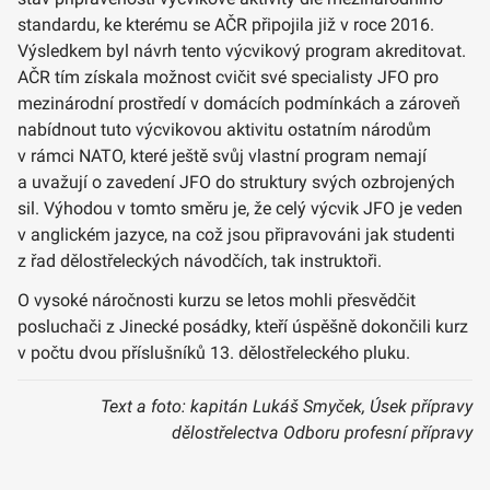
standardu, ke kterému se AČR připojila již v roce 2016.
Výsledkem byl návrh tento výcvikový program akreditovat.
AČR tím získala možnost cvičit své specialisty JFO pro
mezinárodní prostředí v domácích podmínkách a zároveň
nabídnout tuto výcvikovou aktivitu ostatním národům
v rámci NATO, které ještě svůj vlastní program nemají
a uvažují o zavedení JFO do struktury svých ozbrojených
sil. Výhodou v tomto směru je, že celý výcvik JFO je veden
v anglickém jazyce, na což jsou připravováni jak studenti
z řad dělostřeleckých návodčích, tak instruktoři.
O vysoké náročnosti kurzu se letos mohli přesvědčit
posluchači z Jinecké posádky, kteří úspěšně dokončili kurz
v počtu dvou příslušníků 13. dělostřeleckého pluku.
Text a foto: kapitán Lukáš Smyček, Úsek přípravy
dělostřelectva Odboru profesní přípravy