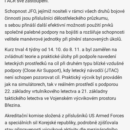
i AČR své zastoupení.
Schopnost JFO, jejímiž nositeli v rámci všech druhů bojové
činnosti jsou příslušníci dělostřeleckého průzkumu,
s sebou přináší další efektivní možnosti použití prvků
společné palebné podpory na bojišti a rozšiřuje schopnosti
velitele manévrové jednotky při plnění stanovených úkolů.
Kurz trval 4 týdny od 14. 10. do 8. 11. a byl zaměřen na
zvládnutí teorie a praktické úlohy při podpoře navedení
leteckých prostředků na cíl při druhém typu blízké vzdušné
podpory (Close Air Support), kdy letecký návodčí (JTAC)
není schopen pozorovat cíl. Praktický výcvik byl prováděn
jak na simulátorech, tak v reálném prostředí s podporou
22. základny vrtulníkového letectva a 21. základny
taktického letectva ve Vojenském výcvikovém prostoru
Březina.
Akreditační komise složená z příslušníků US Armed Forces
a speciálních sil Korejské republiky, podrobně zjišťovala
stav připravenosti výcvikové aktivity dle mezinárodního