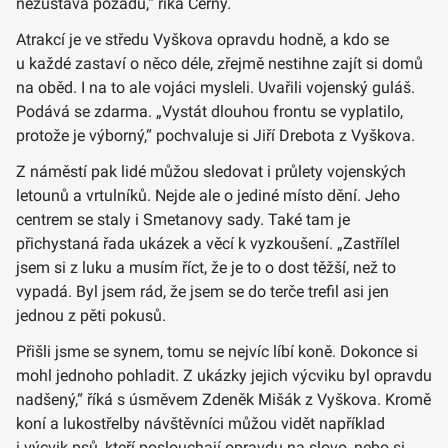
nezůstává pozadu,“ říká Černý.
Atrakcí je ve středu Vyškova opravdu hodně, a kdo se
u každé zastaví o něco déle, zřejmě nestihne zajít si domů
na oběd. I na to ale vojáci mysleli. Uvařili vojenský guláš.
Podává se zdarma. „Vystát dlouhou frontu se vyplatilo,
protože je výborný,“ pochvaluje si Jiří Drebota z Vyškova.
Z náměstí pak lidé můžou sledovat i průlety vojenských
letounů a vrtulníků. Nejde ale o jediné místo dění. Jeho
centrem se staly i Smetanovy sady. Také tam je
přichystaná řada ukázek a věcí k vyzkoušení. „Zastřílel
jsem si z luku a musím říct, že je to o dost těžší, než to
vypadá. Byl jsem rád, že jsem se do terče trefil asi jen
jednou z pěti pokusů.
Přišli jsme se synem, tomu se nejvíc líbí koně. Dokonce si
mohl jednoho pohladit. Z ukázky jejich výcviku byl opravdu
nadšený,“ říká s úsměvem Zdeněk Mišák z Vyškova. Kromě
koní a lukostřelby návštěvníci můžou vidět například
i výcvik psů, kteří poslouchají opravdu na slovo, nebo si