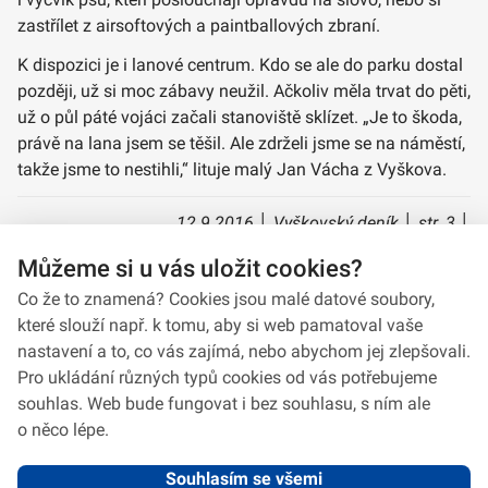
zastřílet z airsoftových a paintballových zbraní.
K dispozici je i lanové centrum. Kdo se ale do parku dostal
později, už si moc zábavy neužil. Ačkoliv měla trvat do pěti,
už o půl páté vojáci začali stanoviště sklízet. „Je to škoda,
právě na lana jsem se těšil. Ale zdrželi jsme se na náměstí,
takže jsme to nestihli,“ lituje malý Jan Vácha z Vyškova.
12.9.2016 │ Vyškovský deník │ str. 3 │
Vyškovsko/Vyškovské léto
Můžeme si u vás uložit cookies?
David Veselý
Co že to znamená? Cookies jsou malé datové soubory,
které slouží např. k tomu, aby si web pamatoval vaše
nastavení a to, co vás zajímá, nebo abychom jej zlepšovali.
Pro ukládání různých typů cookies od vás potřebujeme
souhlas. Web bude fungovat i bez souhlasu, s ním ale
o něco lépe.
Souhlasím se všemi