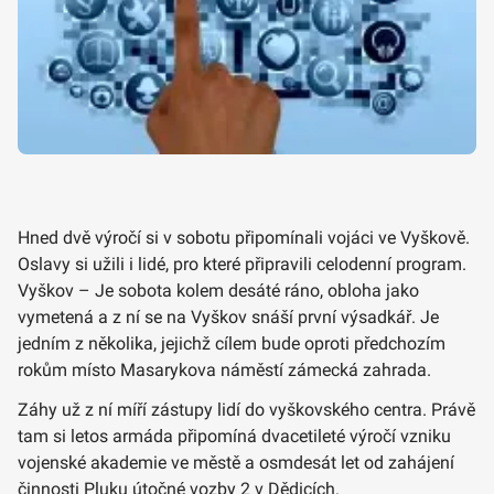
Hned dvě výročí si v sobotu připomínali vojáci ve Vyškově.
Oslavy si užili i lidé, pro které připravili celodenní program.
Vyškov – Je sobota kolem desáté ráno, obloha jako
vymetená a z ní se na Vyškov snáší první výsadkář. Je
jedním z několika, jejichž cílem bude oproti předchozím
rokům místo Masarykova náměstí zámecká zahrada.
Záhy už z ní míří zástupy lidí do vyškovského centra. Právě
tam si letos armáda připomíná dvacetileté výročí vzniku
vojenské akademie ve městě a osmdesát let od zahájení
činnosti Pluku útočné vozby 2 v Dědicích.