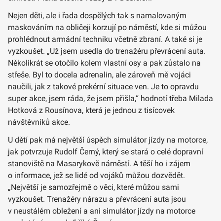
Nejen děti, ale i řada dospělých tak s namalovaným
maskováním na obličeji korzují po náměstí, kde si můžou
prohlédnout armádní techniku včetně zbraní. A také si je
vyzkoušet. „Už jsem usedla do trenažéru převrácení auta.
Několikrát se otočilo kolem vlastní osy a pak zůstalo na
střeše. Byl to docela adrenalin, ale zároveň mě vojáci
naučili, jak z takové prekérní situace ven. Je to opravdu
super akce, jsem ráda, že jsem přišla,“ hodnotí třeba Milada
Hotková z Rousínova, která je jednou z tisícovek
návštěvníků akce.
U dětí pak má největší úspěch simulátor jízdy na motorce,
jak potvrzuje Rudolf Černý, který se stará o celé dopravní
stanoviště na Masarykově náměstí. A těší ho i zájem
o informace, jež se lidé od vojáků můžou dozvědět.
„Největší je samozřejmě o věci, které můžou sami
vyzkoušet. Trenažéry nárazu a převrácení auta jsou
v neustálém obležení a ani simulátor jízdy na motorce