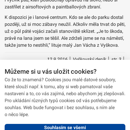
zastřílet z airsoftových a paintballových zbraní.
K dispozici je i lanové centrum. Kdo se ale do parku dostal
později, už si moc zábavy neužil. Ačkoliv měla trvat do pěti,
už o půl páté vojáci začali stanoviště sklízet. „Je to škoda,
právě na lana jsem se těšil. Ale zdrželi jsme se na náměstí,
takže jsme to nestihli,“ lituje malý Jan Vácha z Vyškova.
12.9.2016 │ Vyškovský deník │ str. 3 │
Vyškovsko/Vyškovské léto
Můžeme si u vás uložit cookies?
David Veselý
Co že to znamená? Cookies jsou malé datové soubory,
které slouží např. k tomu, aby si web pamatoval vaše
nastavení a to, co vás zajímá, nebo abychom jej zlepšovali.
Pro ukládání různých typů cookies od vás potřebujeme
souhlas. Web bude fungovat i bez souhlasu, s ním ale
o něco lépe.
Souhlasím se všemi