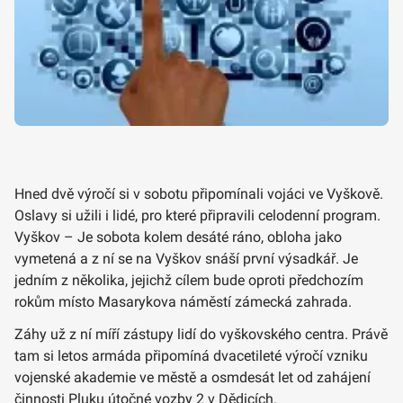
Hned dvě výročí si v sobotu připomínali vojáci ve Vyškově.
Oslavy si užili i lidé, pro které připravili celodenní program.
Vyškov – Je sobota kolem desáté ráno, obloha jako
vymetená a z ní se na Vyškov snáší první výsadkář. Je
jedním z několika, jejichž cílem bude oproti předchozím
rokům místo Masarykova náměstí zámecká zahrada.
Záhy už z ní míří zástupy lidí do vyškovského centra. Právě
tam si letos armáda připomíná dvacetileté výročí vzniku
vojenské akademie ve městě a osmdesát let od zahájení
činnosti Pluku útočné vozby 2 v Dědicích.