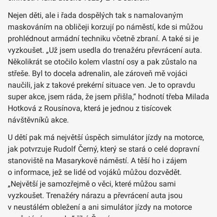
Nejen děti, ale i řada dospělých tak s namalovaným
maskováním na obličeji korzují po náměstí, kde si můžou
prohlédnout armádní techniku včetně zbraní. A také si je
vyzkoušet. „Už jsem usedla do trenažéru převrácení auta.
Několikrát se otočilo kolem vlastní osy a pak zůstalo na
střeše. Byl to docela adrenalin, ale zároveň mě vojáci
naučili, jak z takové prekérní situace ven. Je to opravdu
super akce, jsem ráda, že jsem přišla,“ hodnotí třeba Milada
Hotková z Rousínova, která je jednou z tisícovek
návštěvníků akce.
U dětí pak má největší úspěch simulátor jízdy na motorce,
jak potvrzuje Rudolf Černý, který se stará o celé dopravní
stanoviště na Masarykově náměstí. A těší ho i zájem
o informace, jež se lidé od vojáků můžou dozvědět.
„Největší je samozřejmě o věci, které můžou sami
vyzkoušet. Trenažéry nárazu a převrácení auta jsou
v neustálém obležení a ani simulátor jízdy na motorce