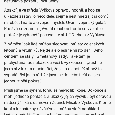
nezůstává pozadu,“ říká Černý.
Atrakcí je ve středu Vyškova opravdu hodně, a kdo se
u každé zastaví o něco déle, zřejmě nestihne zajít si domů
na oběd. I na to ale vojáci mysleli. Uvařili vojenský guláš.
Podává se zdarma. „Vystát dlouhou frontu se vyplatilo,
protože je výborný,“ pochvaluje si Jiří Drebota z Vyškova.
Z náměstí pak lidé můžou sledovat i průlety vojenských
letounů a vrtulníků. Nejde ale o jediné místo dění. Jeho
centrem se staly i Smetanovy sady. Také tam je
přichystaná řada ukázek a věcí k vyzkoušení. „Zastřílel
jsem si z luku a musím říct, že je to o dost těžší, než to
vypadá. Byl jsem rád, že jsem se do terče trefil asi jen
jednou z pěti pokusů.
Přišli jsme se synem, tomu se nejvíc líbí koně. Dokonce si
mohl jednoho pohladit. Z ukázky jejich výcviku byl opravdu
nadšený,“ říká s úsměvem Zdeněk Mišák z Vyškova. Kromě
koní a lukostřelby návštěvníci můžou vidět například
i výcvik psů, kteří poslouchají opravdu na slovo, nebo si