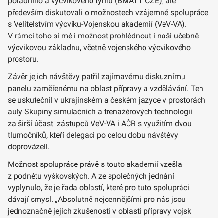
poradního a výcvikového týmu (BMATT CZE), ale
především diskutovali o možnostech vzájemné spolupráce
s Velitelstvím výcviku-Vojenskou akademií (VeV-VA).
V rámci toho si měli možnost prohlédnout i naši učebně
výcvikovou základnu, včetně vojenského výcvikového
prostoru.
Závěr jejich návštěvy patřil zajímavému diskuznímu
panelu zaměřenému na oblast přípravy a vzdělávání. Ten
se uskutečnil v ukrajinském a českém jazyce v prostorách
auly Skupiny simulačních a trenažérových technologií
za širší účasti zástupců VeV-VA i AČR s využitím dvou
tlumočníků, kteří delegaci po celou dobu návštěvy
doprovázeli.
Možnost spolupráce právě s touto akademií vzešla
z podnětu vyškovských. A ze společných jednání
vyplynulo, že je řada oblastí, které pro tuto spolupráci
dávají smysl. „Absolutně nejcennějšími pro nás jsou
jednoznačně jejich zkušenosti v oblasti přípravy vojsk