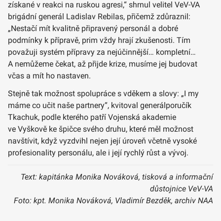
získané v reakci na ruskou agresi,“ shrnul velitel VeV-VA
brigádní generál Ladislav Rebilas, přičemž zdůraznil:
„Nestačí mít kvalitně připravený personál a dobré
podmínky k přípravě, prim vždy hrají zkušenosti. Tím
považuji systém přípravy za nejúčinnější… kompletní…
A nemůžeme čekat, až přijde krize, musíme jej budovat
včas a mít ho nastaven.
Stejně tak možnost spolupráce s vděkem a slovy: „I my
máme co učit naše partnery“, kvitoval generálporučík
Tkachuk, podle kterého patří Vojenská akademie
ve Vyškově ke špičce svého druhu, které měl možnost
navštívit, když vyzdvihl nejen její úroveň včetně vysoké
profesionality personálu, ale i její rychlý růst a vývoj.
Text: kapitánka Monika Nováková, tisková a informační
důstojnice VeV-VA
Foto: kpt. Monika Nováková, Vladimír Bezděk, archiv NAA