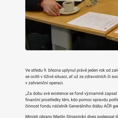
Ve středu 9. března uplynul právě jeden rok od z
se ocitli v tíživé situaci, ať už ze zdravotních či
v zahraniční operaci.
„Za dobu své existence se fond významně zapsal do
finanční prostředky těm, kdo pomoc opravdu potřeb
činnost fondu náčelník Generálního štábu AČR ge
Ministr obrany Martin Stropnický dnes podepsal do