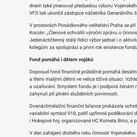
dnem také jmenoval předsedou výboru Vojenského 
VFS tak ukončil zástupce náčelníka Generálního 
V prostorách Posádkového velitelství Praha se při
Kocián: „Členové schválili výroční zprávu o činnost
Jedenáctičlenný stálý řídící výbor jednal i o akt
kolegům za spolupráci a první rok existence fond
Fond pomáhá i dětem vojáků
Doposud fond finančně průběžně pomáhá desátníku 
a třemi malými dětmi ve velice tíživé situaci. V
a ozařování. Smyslem fondu je i podpora ženám nap
zahynuli při plnění služebních povinností.
Dvanáctiměsíční finanční bilance prokázala ochot
variabilní symbol 918, patří upřímné poděkování 
i Hokejové hry, organizované HC Kometa Brno, a 
V den zahájení druhého roku činnosti Vojenského 