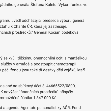
gádního generála Štefana Kaletu. Výkon funkce ve
rogramu uvedl odcházející předseda výboru generál
tahu k Charitě ČR, která jej zastřešuje.
nančních prostředků.“ Generál Kocián poděkoval
rý se kvůli těžkému onemocnění ocitl s manželkou
é služby v armádě a podstoupit chemoterapii
či fondu jsou také tři desítky dětí vojáků, kteří
zaslané na sbírkový účet č. 44665522/0800,
K navýšení finančních prostředků přispěly
shromážděná částka 1 347 000 Kč.
st a agendu Agentuře personalistiky AČR. Fond