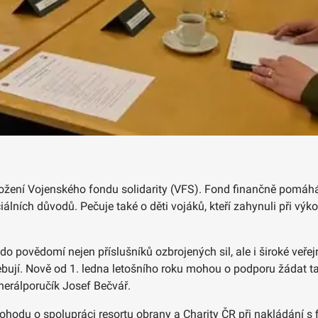
aložení Vojenského fondu solidarity (VFS). Fond finančně pomáh
 sociálních důvodů. Pečuje také o děti vojáků, kteří zahynuli při 
 povědomí nejen příslušníků ozbrojených sil, ale i široké veřejn
ují. Nově od 1. ledna letošního roku mohou o podporu žádat také
nerálporučík Josef Bečvář.
hodu o spolupráci resortu obrany a Charity ČR při nakládání s 