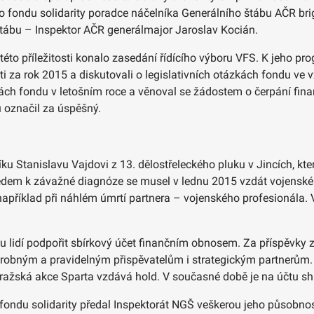
fondu solidarity poradce náčelníka Generálního štábu AČR bri
štábu – Inspektor AČR generálmajor Jaroslav Kocián.
 této příležitosti konalo zasedání řídícího výboru VFS. K jeho p
i za rok 2015 a diskutovali o legislativních otázkách fondu ve vz
ivitách fondu v letošním roce a věnoval se žádostem o čerpání fi
u označil za úspěšný.
Stanislavu Vajdovi z 13. dělostřeleckého pluku v Jincích, kte
zhledem k závažné diagnóze se musel v lednu 2015 vzdát vojensk
říklad při náhlém úmrtí partnera – vojenského profesionála. V pé
u lidí podpořit sbírkový účet finančním obnosem. Za příspěvky 
drobným a pravidelným přispěvatelům i strategickým partnerům. 
pražská akce Sparta vzdává hold. V současné době je na účtu 
fondu solidarity předal Inspektorát NGŠ veškerou jeho působno