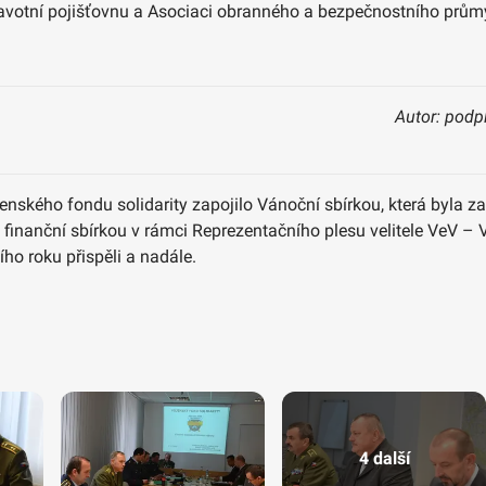
avotní pojišťovnu a Asociaci obranného a bezpečnostního prům
Autor: podp
nského fondu solidarity zapojilo Vánoční sbírkou, která byla zah
finanční sbírkou v rámci Reprezentačního plesu velitele VeV – 
o roku přispěli a nadále.
4 další