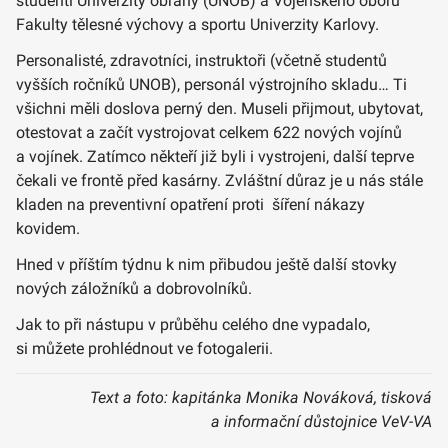
studenti Univerzity obrany (UNOB) a Vojenského oboru
Fakulty tělesné výchovy a sportu Univerzity Karlovy.
Personalisté, zdravotníci, instruktoři (včetně studentů
vyšších ročníků UNOB), personál výstrojního skladu… Ti
všichni měli doslova perný den. Museli přijmout, ubytovat,
otestovat a začít vystrojovat celkem 622 nových vojínů
a vojínek. Zatímco někteří již byli i vystrojeni, další teprve
čekali ve frontě před kasárny. Zvláštní důraz je u nás stále
kladen na preventivní opatření proti šíření nákazy
kovidem.
Hned v příštím týdnu k nim přibudou ještě další stovky
nových záložníků a dobrovolníků.
Jak to při nástupu v průběhu celého dne vypadalo,
si můžete prohlédnout ve fotogalerii.
Text a foto: kapitánka Monika Nováková, tisková
a informační důstojnice VeV-VA