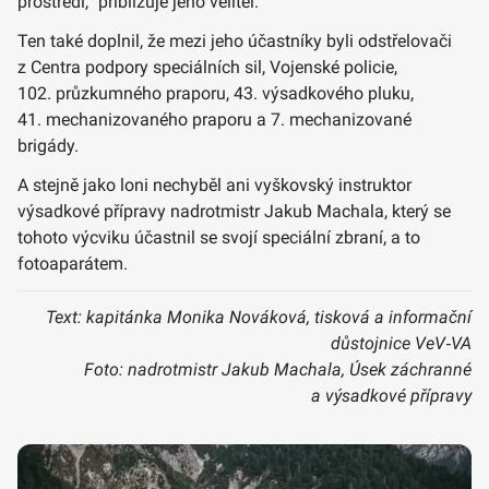
prostředí,“ přibližuje jeho velitel.
Ten také doplnil, že mezi jeho účastníky byli odstřelovači
z Centra podpory speciálních sil, Vojenské policie,
102. průzkumného praporu, 43. výsadkového pluku,
41. mechanizovaného praporu a 7. mechanizované
brigády.
A stejně jako loni nechyběl ani vyškovský instruktor
výsadkové přípravy nadrotmistr Jakub Machala, který se
tohoto výcviku účastnil se svojí speciální zbraní, a to
fotoaparátem.
Text: kapitánka Monika Nováková, tisková a informační
důstojnice VeV‑VA
Foto: nadrotmistr Jakub Machala, Úsek záchranné
a výsadkové přípravy