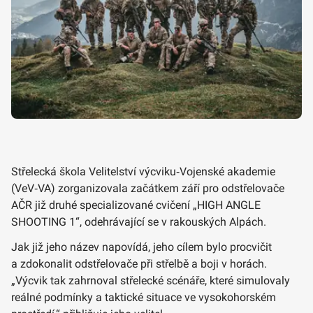
Střelecká škola Velitelství výcviku‑Vojenské akademie
(VeV‑VA) zorganizovala začátkem září pro odstřelovače
AČR již druhé specializované cvičení „HIGH ANGLE
SHOOTING 1“, odehrávající se v rakouských Alpách.
Jak již jeho název napovídá, jeho cílem bylo procvičit
a zdokonalit odstřelovače při střelbě a boji v horách.
„Výcvik tak zahrnoval střelecké scénáře, které simulovaly
reálné podmínky a taktické situace ve vysokohorském