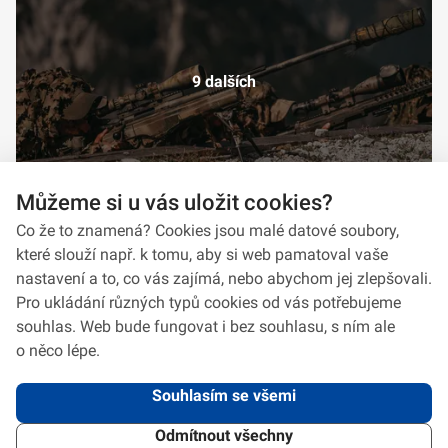
9 dalších
Můžeme si u vás uložit cookies?
Co že to znamená? Cookies jsou malé datové soubory,
které slouží např. k tomu, aby si web pamatoval vaše
nastavení a to, co vás zajímá, nebo abychom jej zlepšovali.
Pro ukládání různých typů cookies od vás potřebujeme
souhlas. Web bude fungovat i bez souhlasu, s ním ale
o něco lépe.
Souhlasím se všemi
Odmítnout všechny
2026 © VeV-VA Vyškov • Informace jsou poskytovány v souladu se zákonem