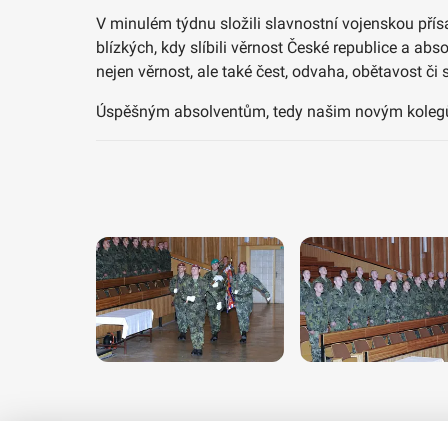
V minulém týdnu složili slavnostní vojenskou přís
blízkých, kdy slíbili věrnost České republice a ab
nejen věrnost, ale také čest, odvaha, obětavost či
Úspěšným absolventům, tedy našim novým kolegům