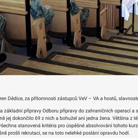
áren Dědice, za přítomnosti zástupců VeV – VA a hostů, slavnost
ra základní přípravy Odboru přípravy do zahraničních operací a s
ně jej dokončilo 69 z nich a bohužel ani jedna žena. Většina z 
 všechna stanovená kritéria pro úspěšné absolvování tohoto kur
ěšně prošli rekrutací, se na toto nelehké poslání opravdu hodí.