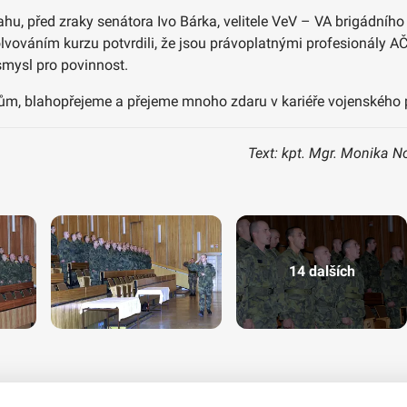
ahu, před zraky senátora Ivo Bárka, velitele VeV – VA brigádníh
solvováním kurzu potvrdili, že jsou právoplatnými profesionály A
 smysl pro povinnost.
, blahopřejeme a přejeme mnoho zdaru v kariéře vojenského p
Text: kpt. Mgr. Monika N
14 dalších