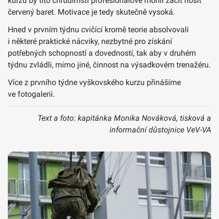
kurzu by tito chrudimští profesionálové mohli začít nosit
červený baret. Motivace je tedy skutečně vysoká.
Hned v prvním týdnu cvičící kromě teorie absolvovali
i některé praktické nácviky, nezbytné pro získání
potřebných schopností a dovedností, tak aby v druhém
týdnu zvládli, mimo jiné, činnost na výsadkovém trenažéru.
Více z prvního týdne vyškovského kurzu přinášíme
ve fotogalerii.
Text a foto: kapitánka Monika Nováková, tisková a
informační důstojnice VeV-VA