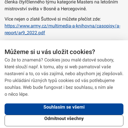
členka čtyřčlenného týmu kategorie Masters na letošním
mistrovství světa v Bosně a Hercegovině.
Více nejen o zlaté Šuttové si můžete přečíst zde:
https://www.army.cz/multimedia-a-knihovna/casopisy/a-
report/ar9_2022.pdf
Text: kapitánka Monika Nováková, tisková a informační
Můžeme si u vás uložit cookies?
důstojnice VeV-VA
Co že to znamená? Cookies jsou malé datové soubory,
které slouží např. k tomu, aby si web pamatoval vaše
nastavení a to, co vás zajímá, nebo abychom jej zlepšovali.
Pro ukládání různých typů cookies od vás potřebujeme
souhlas. Web bude fungovat i bez souhlasu, s ním ale
o něco lépe.
Souhlasím se všemi
Odmítnout všechny
2026 © VeV-VA Vyškov • Informace jsou poskytovány v souladu se zákonem
č.
106/1999
Sb., o svobodném přístupu k informacím.