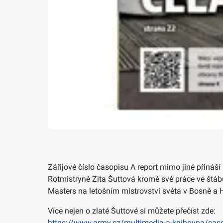
Zářijové číslo časopisu A report mimo jiné přináší
Rotmistryně Zita Šuttová kromě své práce ve štábu 
Masters na letošním mistrovství světa v Bosně a 
Více nejen o zlaté Šuttové si můžete přečíst zde:
https://www.army.cz/multimedia-a-knihovna/caso