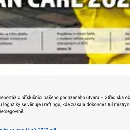
 reportáž o příslušníci našeho podřízeného útvaru – Střediska o
logistiky se věnuje i raftingu, kde získala dokonce titul mistry
Hercegovině.
pisy/a-report/ar9_2022.pdf